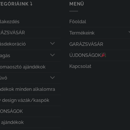
EGÓRIÁINK ⤵
MENÜ
olakezdés
Főoldal
RÁZSVÁSÁR
Termékeink
ásdekoráció
GARÁZSVÁSÁR
ÚJDONSÁGOK
lagás
Kapcsolat
lomaosztó ajándékok
üvő
ndékok minden alkalomra
 design vázák/kaspók
DONSÁGOK
i ajándékok