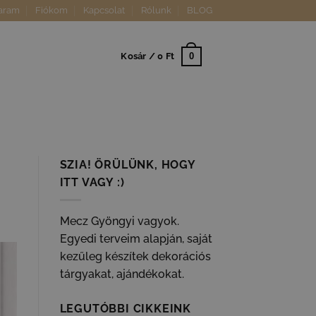
aram
Fiókom
Kapcsolat
Rólunk
BLOG
0
Kosár /
0
Ft
SZIA! ÖRÜLÜNK, HOGY
ITT VAGY :)
Mecz Gyöngyi vagyok.
Egyedi terveim alapján, saját
kezűleg készítek dekorációs
tárgyakat, ajándékokat.
LEGUTÓBBI CIKKEINK