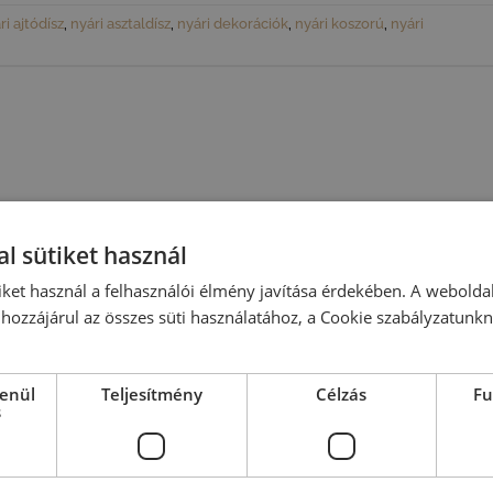
ri ajtódísz
,
nyári asztaldísz
,
nyári dekorációk
,
nyári koszorú
,
nyári
l sütiket használ
iket használ a felhasználói élmény javítása érdekében. A webolda
hozzájárul az összes süti használatához, a Cookie szabályzatunk
lenül
Teljesítmény
Célzás
Fu
s