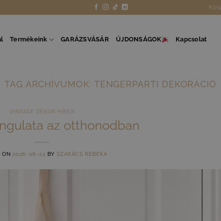
Kos
l
Termékeink
GARÁZSVÁSÁR
ÚJDONSÁGOK
Kapcsolat
TAG ARCHÍVUMOK:
TENGERPARTI DEKORÁCIÓ
VINTAGE DEKOR HÍREK
angulata az otthonodban
D ON
2026-06-22
BY
SZAKÁCS REBEKA