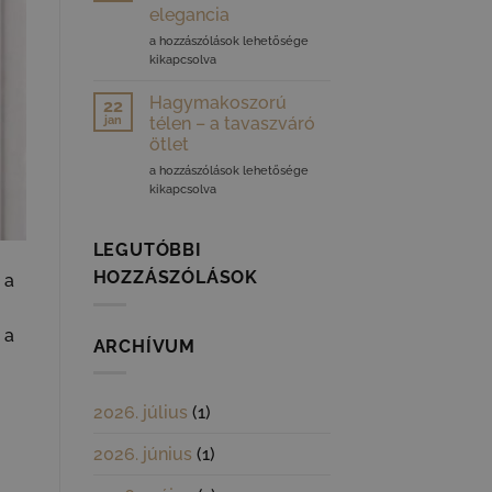
bejegyzéshez
elegancia
Barkás
a hozzászólások lehetősége
dekorációk:
kikapcsolva
a
természetes
Hagymakoszorú
22
elegancia
jan
télen – a tavaszváró
bejegyzéshez
ötlet
Hagymakoszorú
a hozzászólások lehetősége
télen
kikapcsolva
–
a
tavaszváró
LEGUTÓBBI
ötlet
HOZZÁSZÓLÁSOK
 a
bejegyzéshez
 a
ARCHÍVUM
2026. július
(1)
2026. június
(1)