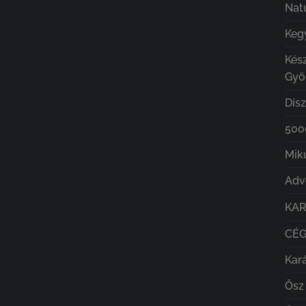
Nat
Kegy
Kés
Gyö
Dís
5000
Mik
Adv
KA
CÉ
Kar
Ősz