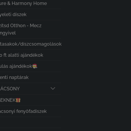
ure & Harmony Home
eleti díszek
zítsd Otthon - Mecz
ngyivel
ztasakok/díszcsomagolások
 ft alatti ajándékok
ulás ajándékok
enti naptárak
RÁCSONY
GEKNEK
ácsonyi fenyőfadíszek