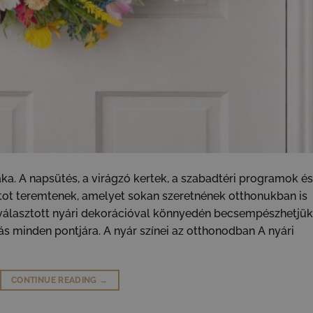
ka. A napsütés, a virágzó kertek, a szabadtéri programok és
tot teremtenek, amelyet sokan szeretnének otthonukban is
választott nyári dekorációval könnyedén becsempészhetjük
s minden pontjára. A nyár színei az otthonodban A nyári
CONTINUE READING
→