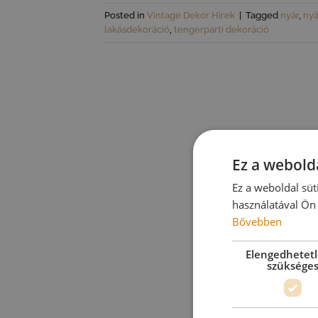
Posted in
Vintage Dekor Hírek
|
Tagged
nyár
,
nyá
lakásdekoráció
,
tengerparti dekoráció
Ez a webolda
Ez a weboldal süt
használatával Ön 
Bővebben
Elengedhetet
szüksége