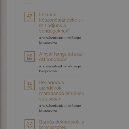
Esküvői
27
júl
köszönőajándékok –
mit adjunk a
vendégeknek?
Esküvői
a hozzászólások lehetősége
köszönőajándékok
kikapcsolva
–
mit
A nyár hangulata az
22
adjunk
jún
otthonodban
a
A
a hozzászólások lehetősége
vendégeknek?
nyár
kikapcsolva
bejegyzéshez
hangulata
az
Pedagógus
11
otthonodban
máj
ajándékok:
bejegyzéshez
maradandó emlékek
stílusosan
Pedagógus
a hozzászólások lehetősége
ajándékok:
kikapcsolva
maradandó
emlékek
Barkás dekorációk: a
27
stílusosan
febr
természetes