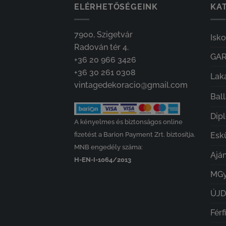
ELÉRHETŐSÉGEINK
KAT
7900, Szigetvár
Isk
Radován tér 4.
GA
+36 20 966 3426
+36 30 261 0308
Lak
vintagedekoracio@gmail.com
Bal
Dip
A kényelmes és biztonságos online
fizetést a Barion Payment Zrt. biztosítja.
Esk
MNB engedély száma:
Ajá
H-EN-I-1064/2013
MGy
ÚJ
Férf