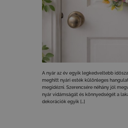
A nyár az év egyik legkedveltebb idősza
meghitt nyári esték különleges hangula
megidézni. Szerencsére néhány jól meg
nyár vidámságát és könnyedségét a laká
dekorációk egyik […]