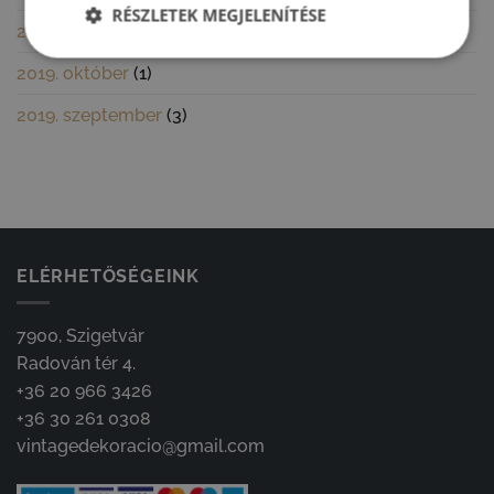
RÉSZLETEK MEGJELENÍTÉSE
2023. március
(1)
2019. október
(1)
2019. szeptember
(3)
ELÉRHETŐSÉGEINK
7900, Szigetvár
Radován tér 4.
+36 20 966 3426
+36 30 261 0308
vintagedekoracio@gmail.com