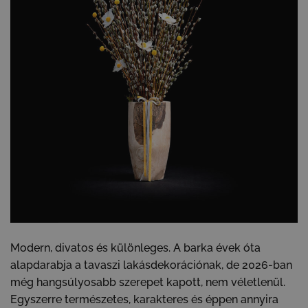
Modern, divatos és különleges. A barka évek óta
alapdarabja a tavaszi lakásdekorációnak, de 2026-ban
még hangsúlyosabb szerepet kapott, nem véletlenül.
Egyszerre természetes, karakteres és éppen annyira