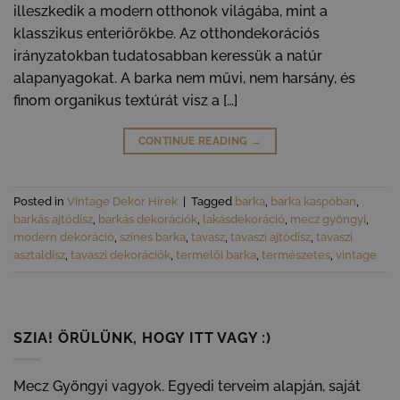
illeszkedik a modern otthonok világába, mint a
klasszikus enteriőrökbe. Az otthondekorációs
irányzatokban tudatosabban keressük a natúr
alapanyagokat. A barka nem művi, nem harsány, és
finom organikus textúrát visz a […]
CONTINUE READING
→
Posted in
Vintage Dekor Hírek
|
Tagged
barka
,
barka kaspóban
,
barkás ajtódísz
,
barkás dekorációk
,
lakásdekoráció
,
mecz gyöngyi
,
modern dekoráció
,
színes barka
,
tavasz
,
tavaszi ajtódísz
,
tavaszi
asztaldísz
,
tavaszi dekorációk
,
termelői barka
,
természetes
,
vintage
SZIA! ÖRÜLÜNK, HOGY ITT VAGY :)
Mecz Gyöngyi vagyok. Egyedi terveim alapján, saját