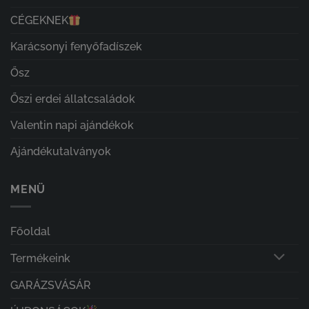
CÉGEKNEK
Karácsonyi fenyőfadíszek
Ősz
Őszi erdei állatcsaládok
Valentin napi ajándékok
Ajándékutalványok
MENÜ
Főoldal
Termékeink
GARÁZSVÁSÁR