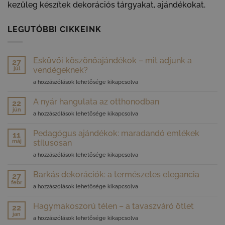
kezűleg készítek dekorációs tárgyakat, ajándékokat.
LEGUTÓBBI CIKKEINK
Esküvői köszönőajándékok – mit adjunk a
27
júl
vendégeknek?
Esküvői
a hozzászólások lehetősége kikapcsolva
köszönőajándékok
–
A nyár hangulata az otthonodban
22
mit
jún
A
a hozzászólások lehetősége kikapcsolva
adjunk
nyár
a
hangulata
Pedagógus ajándékok: maradandó emlékek
vendégeknek?
11
az
máj
bejegyzéshez
stílusosan
otthonodban
Pedagógus
a hozzászólások lehetősége kikapcsolva
bejegyzéshez
ajándékok:
maradandó
Barkás dekorációk: a természetes elegancia
27
emlékek
febr
Barkás
a hozzászólások lehetősége kikapcsolva
stílusosan
dekorációk:
bejegyzéshez
a
Hagymakoszorú télen – a tavaszváró ötlet
22
természetes
jan
Hagymakoszorú
a hozzászólások lehetősége kikapcsolva
elegancia