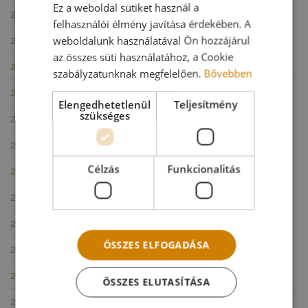
Ez a weboldal sütiket használ a
2025. szeptember
(1)
felhasználói élmény javítása érdekében. A
weboldalunk használatával Ön hozzájárul
2025. június
(1)
az összes süti használatához, a Cookie
2025. március
(2)
szabályzatunknak megfelelően.
Bővebben
2025. január
(1)
Elengedhetetlenül
Teljesítmény
szükséges
2024. november
(1)
2024. október
(2)
Célzás
Funkcionalitás
2024. szeptember
(1)
2024. július
(1)
2024. június
(1)
ÖSSZES ELFOGADÁSA
2024. május
(1)
2024. április
(1)
ÖSSZES ELUTASÍTÁSA
2023. június
(1)