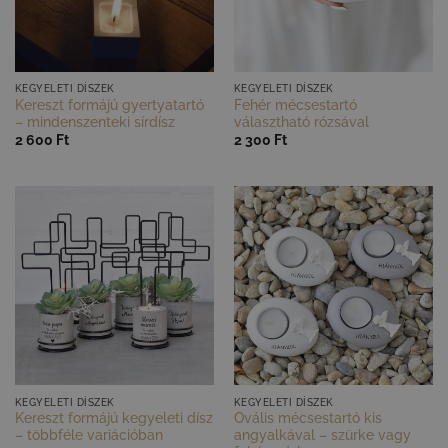
GYORS NÉZET
GYORS NÉZET
KEGYELETI DÍSZEK
KEGYELETI DÍSZEK
Kereszt formájú gyertyatartó
Fehér mécsestartó
– mindenszenteki sírdísz
választható rózsával
2 600
Ft
2 300
Ft
GYORS NÉZET
GYORS NÉZET
KEGYELETI DÍSZEK
KEGYELETI DÍSZEK
Kereszt formájú kegyeleti dísz
Ovális mécsestartó kis
– többféle variációban
angyalkával – szürke vagy