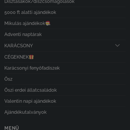
Dísztasakok/díszcsomagolások
5000 ft alatti ajándékok
Mikulás ajándékok
Adventi naptárak
KARÁCSONY
CÉGEKNEK
Karácsonyi fenyőfadíszek
Ősz
Őszi erdei állatcsaládok
Valentin napi ajándékok
Ajándékutalványok
MENÜ