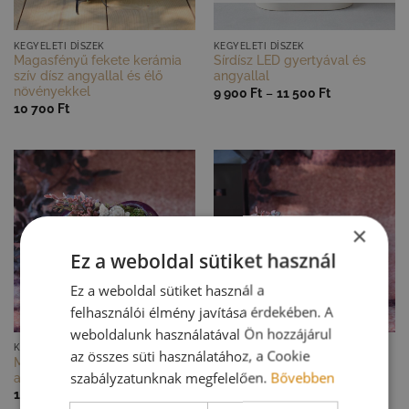
GYORS NÉZET
GYORS NÉZET
KEGYELETI DÍSZEK
KEGYELETI DÍSZEK
Magasfényű fekete kerámia
Sírdísz LED gyertyával és
szív dísz angyallal és élő
angyallal
növényekkel
Ártartomány:
9 900
Ft
–
11 500
Ft
9
10 700
Ft
900 Ft
-
11
500 Ft
×
Ez a weboldal sütiket használ
Ez a weboldal sütiket használ a
felhasználói élmény javítása érdekében. A
weboldalunk használatával Ön hozzájárul
GYORS NÉZET
GYORS NÉZET
KEGYELETI DÍSZEK
KEGYELETI DÍSZEK
az összes süti használatához, a Cookie
Mindenszenteki bíbor szív dísz
Szív alakú művirág sírdísz
szabályzatunknak megfelelően.
Bővebben
angyallal
púder kaspóban
10 700
Ft
10 700
Ft