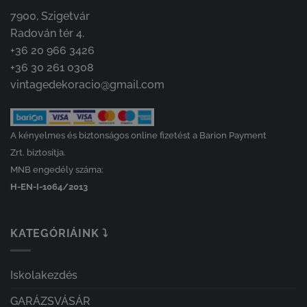
7900, Szigetvár
Radován tér 4.
+36 20 966 3426
+36 30 261 0308
vintagedekoracio@gmail.com
A kényelmes és biztonságos online fizetést a Barion Payment
Zrt. biztosítja.
MNB engedély száma:
H-EN-I-1064/2013
KATEGÓRIÁINK ⤵
Iskolakezdés
GARÁZSVÁSÁR