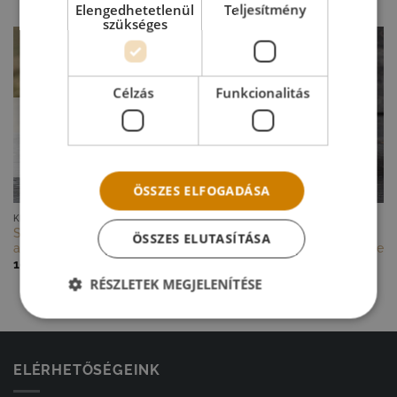
Elengedhetetlenül
Teljesítmény
szükséges
Célzás
Funkcionalitás
HAMAROSAN
KÉSZLETEN
ÖSSZES ELFOGADÁSA
GYORS NÉZET
GYORS NÉZET
KEGYELETI DÍSZEK
KEGYELETI DÍSZEK
Sírdísz LED gyertyával és
Fagyálló kőkaspó
ÖSSZES ELUTASÍTÁSA
angyallal
kövirózsával mindenszentekre
10 900
Ft
6 200
Ft
RÉSZLETEK MEGJELENÍTÉSE
ELÉRHETŐSÉGEINK