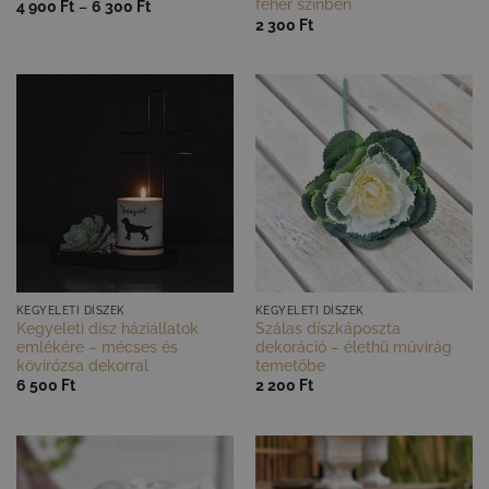
fehér színben
Ártartomány:
4 900
Ft
–
6 300
Ft
4
2 300
Ft
900 Ft
-
6
300 Ft
GYORS NÉZET
GYORS NÉZET
KEGYELETI DÍSZEK
KEGYELETI DÍSZEK
Kegyeleti dísz háziállatok
Szálas díszkáposzta
emlékére – mécses és
dekoráció – élethű művirág
kövirózsa dekorral
temetőbe
6 500
Ft
2 200
Ft