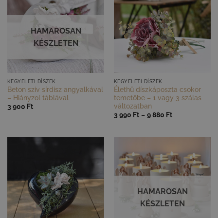
HAMAROSAN
KÉSZLETEN
GYORS NÉZET
GYORS NÉZET
KEGYELETI DÍSZEK
KEGYELETI DÍSZEK
Beton szív sírdísz angyalkával
Élethű díszkáposzta csokor
– Hiányzol táblával
temetőbe – 1 vagy 3 szálas
változatban
3 900
Ft
Ártartomány:
3 990
Ft
–
9 880
Ft
3
990 Ft
-
9
880 Ft
HAMAROSAN
KÉSZLETEN