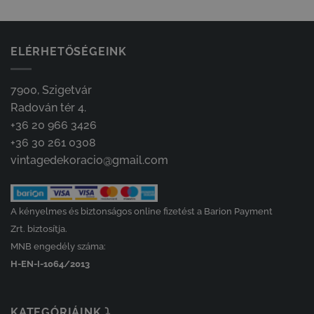
ELÉRHETŐSÉGEINK
7900, Szigetvár
Radován tér 4.
+36 20 966 3426
+36 30 261 0308
vintagedekoracio@gmail.com
A kényelmes és biztonságos online fizetést a Barion Payment
Zrt. biztosítja.
MNB engedély száma:
H-EN-I-1064/2013
KATEGÓRIÁINK ⤵