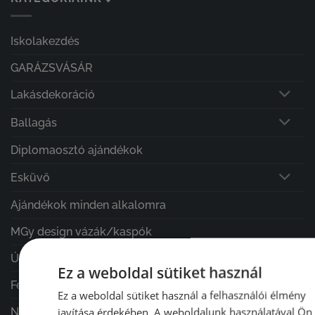
Iskolakezdés
GARÁZSVÁSÁR
Lakásdekoráció
Ballagás
Diplomaosztó ajándékok
Esküvő
Ajándékok minden alkalomra
MGy design vázák/kaspók
ÚJDONSÁGOK
Ez a weboldal sütiket használ
Férfi ajándékok
Ez a weboldal sütiket használ a felhasználói élmény
javítása érdekében. A weboldalunk használatával Ön
Nature & Harmony Home