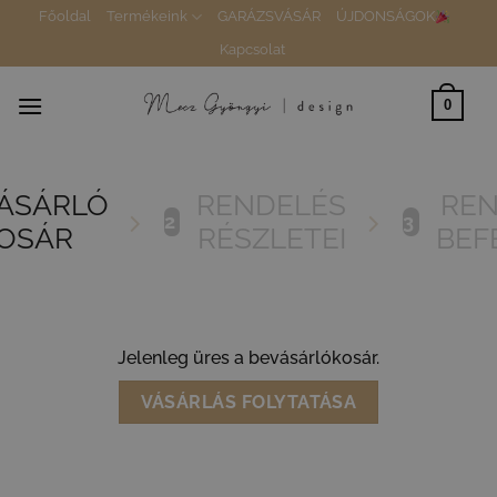
Skip
Főoldal
Termékeink
GARÁZSVÁSÁR
ÚJDONSÁGOK
to
Kapcsolat
content
0
ÁSÁRLÓ
RENDELÉS
REN
2
3
OSÁR
RÉSZLETEI
BEF
Jelenleg üres a bevásárlókosár.
VÁSÁRLÁS FOLYTATÁSA