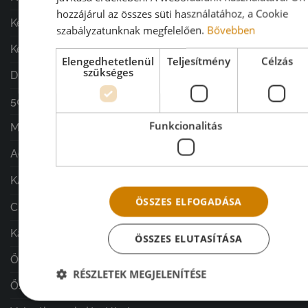
hozzájárul az összes süti használatához, a Cookie
Kegyeleti díszek
szabályzatunknak megfelelően.
Bővebben
Készítsd Otthon - Mecz Gyöngyivel
Elengedhetetlenül
Teljesítmény
Célzás
szükséges
Dísztasakok/díszcsomagolások
5000 ft alatti ajándékok
Funkcionalitás
Mikulás ajándékok
Adventi naptárak
KARÁCSONY
ÖSSZES ELFOGADÁSA
CÉGEKNEK
Karácsonyi fenyőfadíszek
ÖSSZES ELUTASÍTÁSA
Ősz
RÉSZLETEK MEGJELENÍTÉSE
Őszi erdei állatcsaládok