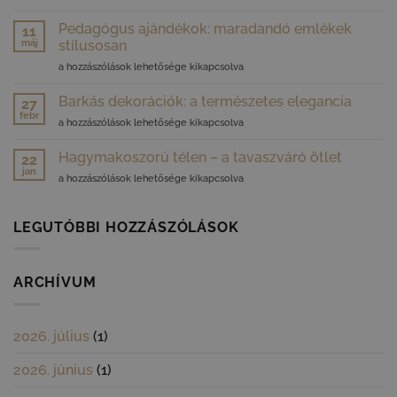
nyár
a
hangulata
Pedagógus ajándékok: maradandó emlékek
vendégeknek?
11
az
máj
bejegyzéshez
stílusosan
otthonodban
Pedagógus
a hozzászólások lehetősége kikapcsolva
bejegyzéshez
ajándékok:
maradandó
Barkás dekorációk: a természetes elegancia
27
emlékek
febr
Barkás
a hozzászólások lehetősége kikapcsolva
stílusosan
dekorációk:
bejegyzéshez
a
Hagymakoszorú télen – a tavaszváró ötlet
22
természetes
jan
Hagymakoszorú
a hozzászólások lehetősége kikapcsolva
elegancia
télen
bejegyzéshez
–
a
LEGUTÓBBI HOZZÁSZÓLÁSOK
tavaszváró
ötlet
bejegyzéshez
ARCHÍVUM
2026. július
(1)
2026. június
(1)