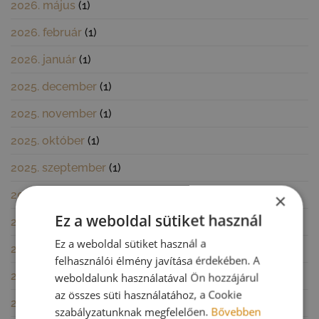
2026. május
(1)
2026. február
(1)
2026. január
(1)
2025. december
(1)
2025. november
(1)
2025. október
(1)
2025. szeptember
(1)
2025. június
(1)
×
Ez a weboldal sütiket használ
2025. március
(2)
Ez a weboldal sütiket használ a
2025. január
(1)
felhasználói élmény javítása érdekében. A
2024. november
(1)
weboldalunk használatával Ön hozzájárul
az összes süti használatához, a Cookie
2024. október
(2)
szabályzatunknak megfelelően.
Bővebben