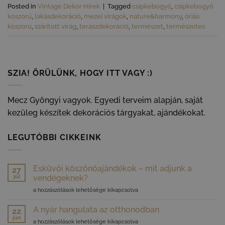
Posted in
Vintage Dekor Hírek
|
Tagged
csipkebogyó
,
csipkebogyó
koszorú
,
lakásdekoráció
,
mezei virágok
,
nature&harmony
,
óriás
koszorú
,
szárított virág
,
teraszdekoráció
,
természet
,
természetes
SZIA! ÖRÜLÜNK, HOGY ITT VAGY :)
Mecz Gyöngyi vagyok. Egyedi terveim alapján, saját
kezűleg készítek dekorációs tárgyakat, ajándékokat.
LEGUTÓBBI CIKKEINK
Esküvői köszönőajándékok – mit adjunk a
27
júl
vendégeknek?
Esküvői
a hozzászólások lehetősége kikapcsolva
köszönőajándékok
–
A nyár hangulata az otthonodban
22
mit
jún
A
a hozzászólások lehetősége kikapcsolva
adjunk