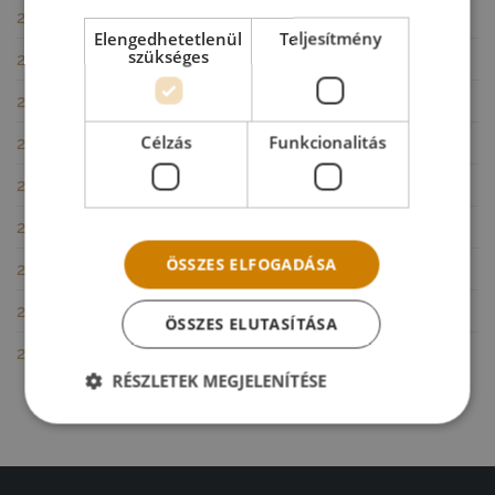
2024. szeptember
(1)
Elengedhetetlenül
Teljesítmény
szükséges
2024. július
(1)
2024. június
(1)
Célzás
Funkcionalitás
2024. május
(1)
2024. április
(1)
2023. június
(1)
ÖSSZES ELFOGADÁSA
2023. március
(1)
2019. október
(1)
ÖSSZES ELUTASÍTÁSA
2019. szeptember
(3)
RÉSZLETEK MEGJELENÍTÉSE