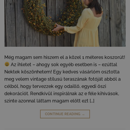
Még magam sem hiszem el a közel 1 méteres koszorút!
Az ihletet – ahogy sok egyéb esetben is – ezúttal
Nektek köszönhetem! Egy kedves vásárlóm osztotta
meg velem vintage stílusú teraszának fotóját abból a
célból, hogy tervezzek egy odaillő, egyedi őszi
dekorációt. Rendkívül inspirálnak az e féle kihívások,
szinte azonnal láttam magam előtt ezt […]
CONTINUE READING
→