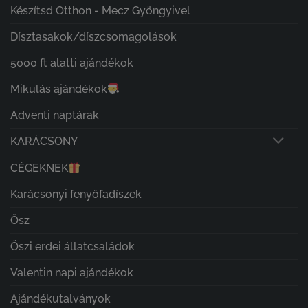
Készítsd Otthon - Mecz Gyöngyivel
Dísztasakok/díszcsomagolások
5000 ft alatti ajándékok
Mikulás ajándékok
Adventi naptárak
KARÁCSONY
CÉGEKNEK
Karácsonyi fenyőfadíszek
Ősz
Őszi erdei állatcsaládok
Valentin napi ajándékok
Ajándékutalványok