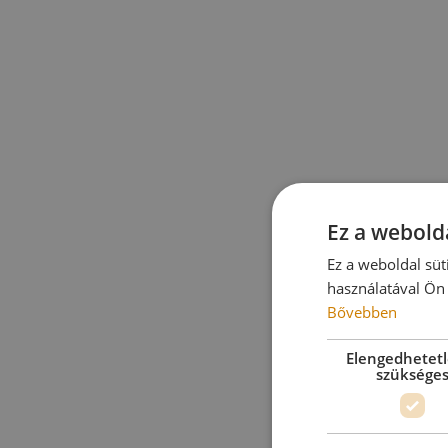
Ez a webolda
Ez a weboldal süt
használatával Ön 
Bővebben
Elengedhetet
szüksége