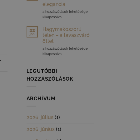
bejegyzéshez
elegancia
Barkás
a hozzászólások lehetősége
dekorációk:
kikapcsolva
a
természetes
Hagymakoszorú
22
elegancia
jan
télen – a tavaszváró
bejegyzéshez
ötlet
Hagymakoszorú
a hozzászólások lehetősége
télen
kikapcsolva
–
,
a
tavaszváró
LEGUTÓBBI
ötlet
HOZZÁSZÓLÁSOK
bejegyzéshez
ARCHÍVUM
2026. július
(1)
2026. június
(1)