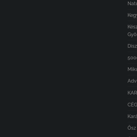
Nat
Kegy
Kés
Gyö
Dís
5000
Mik
Adv
KA
CÉ
Kar
Ősz