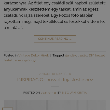
karácsonyra. Az ötlet egy családi szülinapból született:
anyukámnak készítettem egy táskát, amin az egész
családunk rajza szerepel. Egy közös fotó alapján
rajzoltam meg, majd textilfilccel és festékkel vittem fel
a mintát. […]
CONTINUE READING
→
Posted in
Vintage Dekor Hírek
|
Tagged
ajándék
,
család
,
DIY
,
kézzel
festett
,
mecz gyöngyi
VINTAGE DEKOR HÍREK
INSPIRÁCIÓ- húsvéti tojásfestéshez
POSTED ON
2025-03-11
BY
BISWURM CINTIA