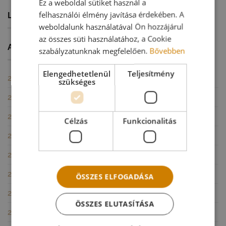
Ez a weboldal sütiket használ a
–
a
felhasználói élmény javítása érdekében. A
LEGUTÓBBI HOZZÁSZÓLÁSOK
tavaszváró
weboldalunk használatával Ön hozzájárul
ötlet
az összes süti használatához, a Cookie
bejegyzéshez
ARCHÍVUM
szabályzatunknak megfelelően.
Bővebben
Elengedhetetlenül
Teljesítmény
2026. július
(1)
szükséges
2026. június
(1)
2026. május
(1)
Célzás
Funkcionalitás
2026. február
(1)
2026. január
(1)
2025. december
(1)
ÖSSZES ELFOGADÁSA
2025. november
(1)
ÖSSZES ELUTASÍTÁSA
2025. október
(1)