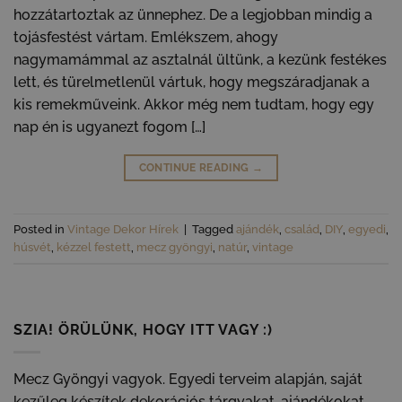
hozzátartoztak az ünnephez. De a legjobban mindig a
tojásfestést vártam. Emlékszem, ahogy
nagymamámmal az asztalnál ültünk, a kezünk festékes
lett, és türelmetlenül vártuk, hogy megszáradjanak a
kis remekműveink. Akkor még nem tudtam, hogy egy
nap én is ugyanezt fogom […]
CONTINUE READING
→
Posted in
Vintage Dekor Hírek
|
Tagged
ajándék
,
család
,
DIY
,
egyedi
,
húsvét
,
kézzel festett
,
mecz gyöngyi
,
natúr
,
vintage
SZIA! ÖRÜLÜNK, HOGY ITT VAGY :)
Mecz Gyöngyi vagyok. Egyedi terveim alapján, saját
kezűleg készítek dekorációs tárgyakat, ajándékokat.