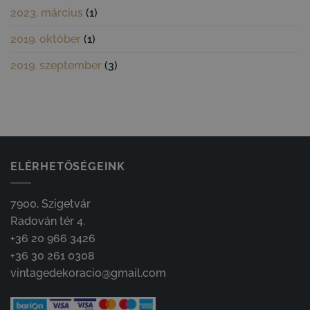
2023. március
(1)
2019. október
(1)
2019. szeptember
(3)
ELÉRHETŐSÉGEINK
7900, Szigetvár
Radován tér 4.
+36 20 966 3426
+36 30 261 0308
vintagedekoracio@gmail.com