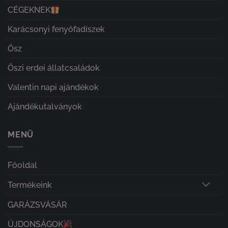
CÉGEKNEK
Karácsonyi fenyőfadíszek
Ősz
Őszi erdei állatcsaládok
Valentin napi ajándékok
Ajándékutalványok
MENÜ
Főoldal
Termékeink
GARÁZSVÁSÁR
ÚJDONSÁGOK