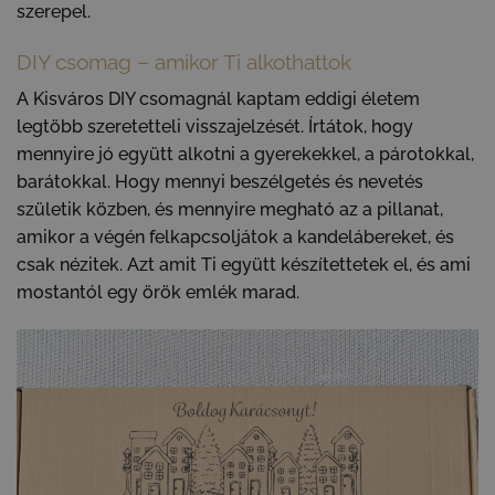
szerepel.
DIY csomag – amikor Ti alkothattok
A Kisváros DIY csomagnál kaptam eddigi életem
legtöbb szeretetteli visszajelzését. Írtátok, hogy
mennyire jó együtt alkotni a gyerekekkel, a párotokkal,
barátokkal. Hogy mennyi beszélgetés és nevetés
születik közben, és mennyire megható az a pillanat,
amikor a végén felkapcsoljátok a kandelábereket, és
csak nézitek. Azt amit Ti együtt készítettetek el, és ami
mostantól egy örök emlék marad.