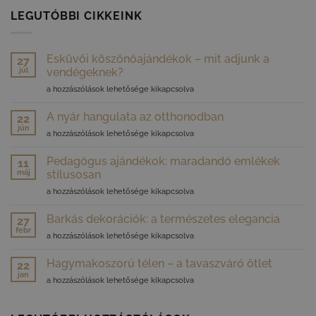
LEGUTÓBBI CIKKEINK
Esküvői köszönőajándékok – mit adjunk a
27
júl
vendégeknek?
Esküvői
a hozzászólások lehetősége kikapcsolva
köszönőajándékok
–
A nyár hangulata az otthonodban
22
mit
jún
A
a hozzászólások lehetősége kikapcsolva
adjunk
nyár
a
hangulata
Pedagógus ajándékok: maradandó emlékek
vendégeknek?
11
az
máj
bejegyzéshez
stílusosan
otthonodban
Pedagógus
a hozzászólások lehetősége kikapcsolva
bejegyzéshez
ajándékok:
maradandó
Barkás dekorációk: a természetes elegancia
27
emlékek
febr
Barkás
a hozzászólások lehetősége kikapcsolva
stílusosan
dekorációk:
bejegyzéshez
a
Hagymakoszorú télen – a tavaszváró ötlet
22
természetes
jan
Hagymakoszorú
a hozzászólások lehetősége kikapcsolva
elegancia
télen
bejegyzéshez
–
a