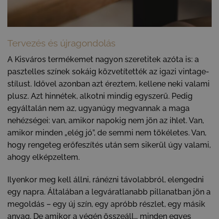
Tervezés és újragondolás
A Kisváros termékemet nagyon szeretitek azóta is: a
pasztelles színek sokáig közvetítették az igazi vintage-
stílust. Idővel azonban azt éreztem, kellene neki valami
plusz. Azt hinnétek, alkotni mindig egyszerű. Pedig
egyáltalán nem az, ugyanúgy megvannak a maga
nehézségei: van, amikor napokig nem jön az ihlet. Van,
amikor minden „elég jó”, de semmi nem tökéletes. Van,
hogy rengeteg erőfeszítés után sem sikerül úgy valami,
ahogy elképzeltem.
Ilyenkor meg kell állni, ránézni távolabbról, elengedni
egy napra. Általában a legváratlanabb pillanatban jön a
megoldás – egy új szín, egy apróbb részlet, egy másik
anyag. De amikor a végén összeáll… minden egyes