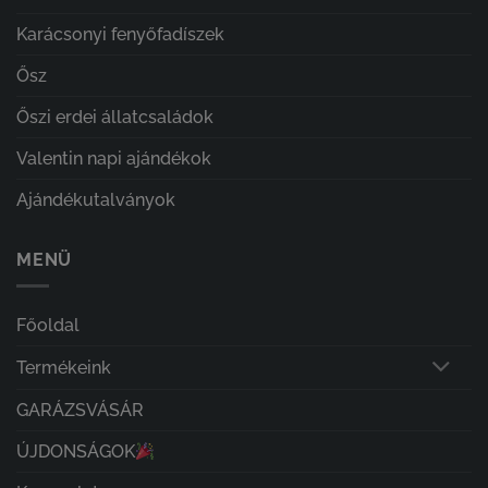
Karácsonyi fenyőfadíszek
Ősz
Őszi erdei állatcsaládok
Valentin napi ajándékok
Ajándékutalványok
MENÜ
Főoldal
Termékeink
GARÁZSVÁSÁR
ÚJDONSÁGOK