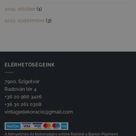
2019. október
(1)
2019. szeptember
(3)
ELÉRHETŐSÉGEINK
7900, Szigetvár
Radován tér 4.
+36 20 966 3426
+36 30 261 0308
vintagedekoracio@gmail.com
A kényelmes és biztonságos online fizetést a Barion Payment