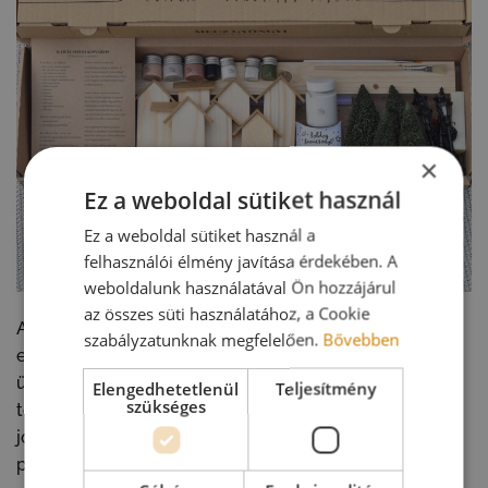
×
Ez a weboldal sütiket használ
Ez a weboldal sütiket használ a
felhasználói élmény javítása érdekében. A
weboldalunk használatával Ön hozzájárul
az összes süti használatához, a Cookie
A Kisvárosnak tényleg van valami varázsa. Nem csak
szabályzatunknak megfelelően.
Bővebben
egy dekoráció. Egy apró rítus, amivel elkezdődik az
ünnepi készülődés. Eredetileg ablakpárkányba
Elengedhetetlenül
Teljesítmény
szükséges
terveztem, de már megmutattátok azt is, hogy bárhol
jól mutat: asztalon, komódon, polcon, recepciós
pulton…