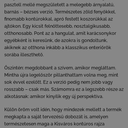
pasztell mellé megszületett a melegebb árnyalatú,
barnás – bézses verzió. Természetes zöld fenyőkkel,
finomabb kontúrokkal, apró festett koszorúkkal az
ajtókon. Egy kicsit felnőttesebb, nosztalgikusabb,
otthonosabb. Pont az a hangulat, amit karácsonykor
egyébként is keresünk, de azokra is gondoltunk,
akiknek az otthona inkább a klasszikus enteriőrök
sorába illeszthető.
Őszintén: megdobbant a szívem, amikor megláttam.
Mintha újra legelőször pillanthattam volna meg, mint
sok évvel ezelőtt. Ez a verzió pedig nem jobb vagy
rosszabb – csak más. Számomra ez a legszebb része az
alkotásnak: amikor kinyílik egy új perspektíva.
Külön öröm volt idén, hogy mindezek mellett a termék
megkapta a saját tervezésű dobozát is, amelyen
természetesen maga a Kisváros kontúros rajza