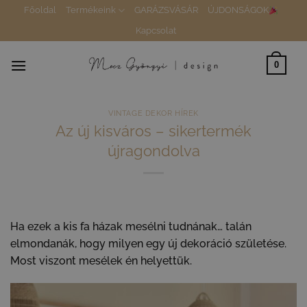
Skip
Főoldal
Termékeink
GARÁZSVÁSÁR
ÚJDONSÁGOK
to
Kapcsolat
content
0
VINTAGE DEKOR HÍREK
Az új kisváros – sikertermék
újragondolva
Ha ezek a kis fa házak mesélni tudnának… talán
elmondanák, hogy milyen egy új dekoráció születése.
Most viszont mesélek én helyettük.