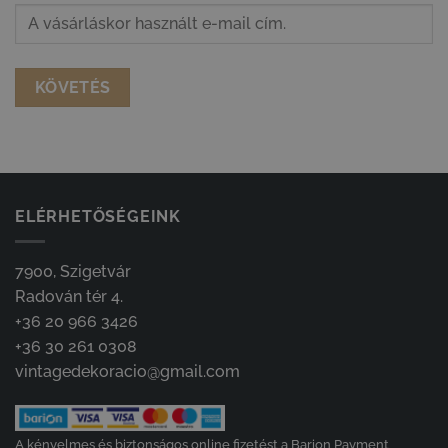
KÖVETÉS
ELÉRHETŐSÉGEINK
7900, Szigetvár
Radován tér 4.
+36 20 966 3426
+36 30 261 0308
vintagedekoracio@gmail.com
A kényelmes és biztonságos online fizetést a Barion Payment