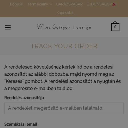
Skip
Főoldal
Termékeink
GARÁZSVÁSÁR
ÚJDONSÁGOK
to
Kapcsolat
content
0
TRACK YOUR ORDER
A rendelésed követéséhez kérlek írd be a rendelési
azonosítót az alábbi dobozba, majd nyomd meg az
"Keresés" gombot. A rendelési azonosítót a nyugtán és
a megerősítő e-mailben találod.
Rendelés azonosítója
Számlázási email