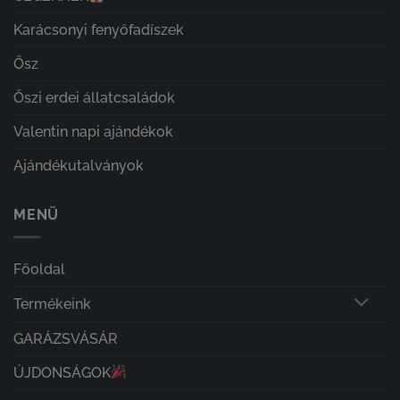
Karácsonyi fenyőfadíszek
Ősz
Őszi erdei állatcsaládok
Valentin napi ajándékok
Ajándékutalványok
MENÜ
Főoldal
Termékeink
GARÁZSVÁSÁR
ÚJDONSÁGOK