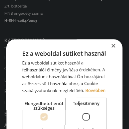
Zrt. biztosítja.
MNB engedély száma:
H-EN-I-1064/2013
KATEGÓRIÁINK ⤵
×
Ez a weboldal sütiket használ
Iskolakezdés
Ez a weboldal sütiket használ a
GARÁZSVÁSÁR
felhasználói élmény javítása érdekében. A
weboldalunk használatával Ön hozzájárul
Lakásdekoráció
az összes süti használatához, a Cookie
szabályzatunknak megfelelően.
Bővebben
Ballagás
Diplomaosztó ajándékok
Elengedhetetlenül
Teljesítmény
szükséges
Esküvő
Ajándékok minden alkalomra