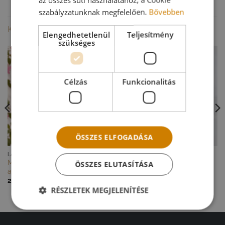
szabályzatunknak megfelelően.
Bővebben
KAPCSOLÓDÓ TERMÉKEK
Elengedhetetlenül
Teljesítmény
szükséges
Célzás
Funkcionalitás
ÖSSZES ELFOGADÁSA
GYORS NÉZET
GYORS NÉZET
LAKÁSDEKORÁCIÓ
ÁLTALÁNOS LAKÁSDEKORÁCIÓ
Mediterrán murvafürt nyári
Családi lakásdekor –
ÖSSZES ELUTASÍTÁSA
ajtódísz
kiegészítő figurák egyedi
otthoni díszhez
28 700
Ft
795
Ft
RÉSZLETEK MEGJELENÍTÉSE