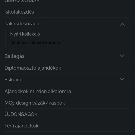
GARÁZSVÁSÁR
Iskolakezdés
Lakásdekoráció
Nyári kollekció
Általános lakásdekoráció
Ballagás
Diplomaosztó ajándékok
Esküvő
Ajándékok minden alkalomra
MGy design vázák/kaspók
ÚJDONSÁGOK
Férfi ajándékok