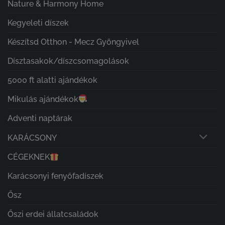
Nature & Harmony Home
Kegyeleti díszek
Készítsd Otthon - Mecz Gyöngyivel
Dísztasakok/díszcsomagolások
5000 ft alatti ajándékok
Mikulás ajándékok
Adventi naptárak
KARÁCSONY
CÉGEKNEK
Karácsonyi fenyőfadíszek
Ősz
Őszi erdei állatcsaládok