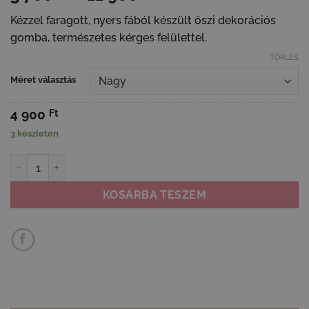
3
Kézzel faragott, nyers fából készült őszi dekorációs
700 Ft
gomba, természetes kérges felülettel.
-
11
TÖRLÉS
900 Ft
Méret választás
4 900
Ft
3 készleten
Természetes fa gomba dísz - kézműves őszi dekoráció mennyiség
KOSÁRBA TESZEM