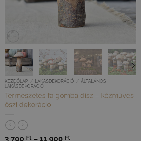
KEZDŐLAP
/
LAKÁSDEKORÁCIÓ
/
ÁLTALÁNOS
LAKÁSDEKORÁCIÓ
Természetes fa gomba dísz – kézműves
őszi dekoráció
Ártartomány:
3 700
–
11 900
Ft
Ft