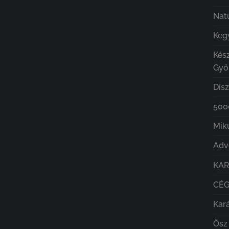
Nat
Kegy
Kés
Gyö
Dís
5000
Mik
Adv
KA
CÉ
Kar
Ősz