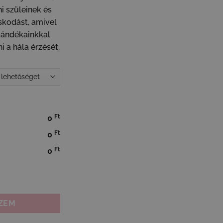
i szüleinek és
skodást, amivel
ajándékainkkal
i a hála érzését.
Ft
0
Ft
0
Ft
0
e - Szeretetkoszorú 3D képkeretben mennyiség
ZEM