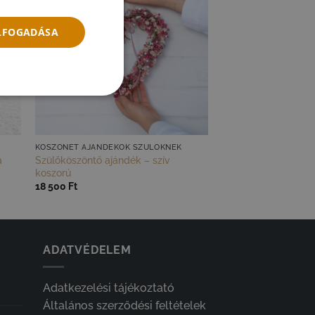
ELFOGADÁSA
KÖSZÖNET AJÁNDÉKOK SZÜLŐKNEK
a
Szülőköszöntő ajándék – szív
koszorú
18 500
Ft
ADATVÉDELEM
Adatkezelési tájékoztató
Általános szerződési feltételek