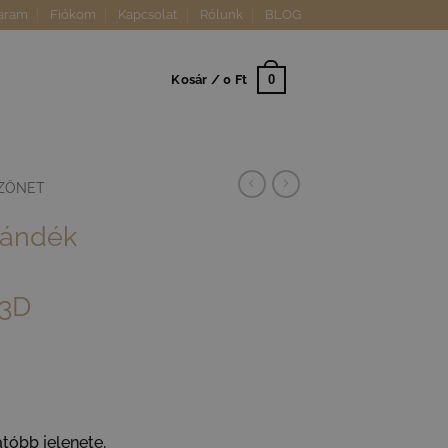
aram
Fiókom
Kapcsolat
Rólunk
BLOG
0
Kosár /
0
Ft
ZÖNET
jándék
 3D
tóbb jelenete,