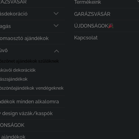
RÁZSVÁSÁR
Termékeink
ásdekoráció
GARÁZSVÁSÁR
ÚJDONSÁGOK
lagás
Kapcsolat
lomaosztó ajándékok
üvő
öszönet ajándékok szülőknek
sküvői dekorációk
ászajándékok
öszönőajándékok vendégeknek
ndékok minden alkalomra
 design vázák/kaspók
DONSÁGOK
i ajándékok