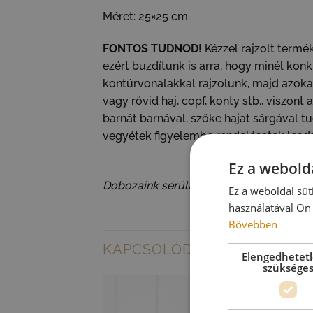
Méret: 25×25 cm.
FONTOS TUDNOD!
Kézzel rajzolt termé
ezért buzdítunk is arra, hogy minél konkr
kontúrvonalakkal rajzolunk, majd azokat
vagy rövid haj, copf, konty stb., viszont
barnát barnával, szőke hajat sárgával t
vegyétek figyelembe rendelésetek lead
Ez a webolda
Dobozaink sérülteket foglalkoztató üz
Ez a weboldal süt
használatával Ön 
Bővebben
KAPCSOLÓDÓ TERMÉKEK
Elengedhetet
szüksége