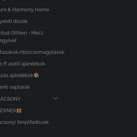
ure & Harmony Home
eleti díszek
zítsd Otthon - Mecz
ngyivel
ztasakok/díszcsomagolások
 ft alatti ajándékok
ulás ajándékok
enti naptárak
RÁCSONY
GEKNEK
ácsonyi fenyőfadíszek