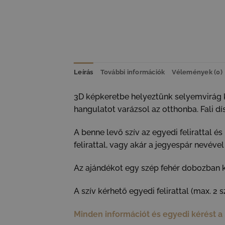
Leírás
További információk
Vélemények (0)
3D képkeretbe helyeztünk selyemvirág ko
hangulatot varázsol az otthonba. Fali dí
A benne levő szív az egyedi felirattal é
felirattal, vagy akár a jegyespár nevéve
Az ajándékot egy szép fehér dobozban kü
A szív kérhető egyedi felirattal (max. 2 s
Minden információt és egyedi kérést 