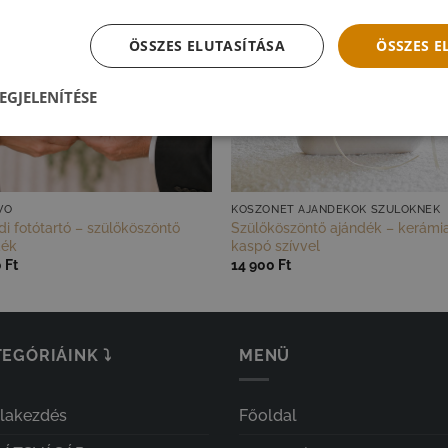
ÖSSZES ELUTASÍTÁSA
ÖSSZES 
EGJELENÍTÉSE
VŐ
KÖSZÖNET AJÁNDÉKOK SZÜLŐKNEK
i fotótartó – szülőköszöntő
Szülőköszöntő ajándék – kerámi
dék
kaspó szívvel
0
Ft
14 900
Ft
EGÓRIÁINK ⤵
MENÜ
olakezdés
Főoldal