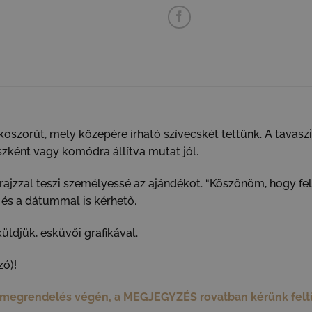
szorút, mely közepére írható szívecskét tettünk. A tavaszi 
szként vagy komódra állítva mutat jól.
s rajzzal teszi személyessé az ajándékot. “Köszönöm, hogy fel
l és a dátummal is kérhető.
ldjük, esküvői grafikával.
zó)!
a megrendelés végén, a MEGJEGYZÉS rovatban kérünk felt