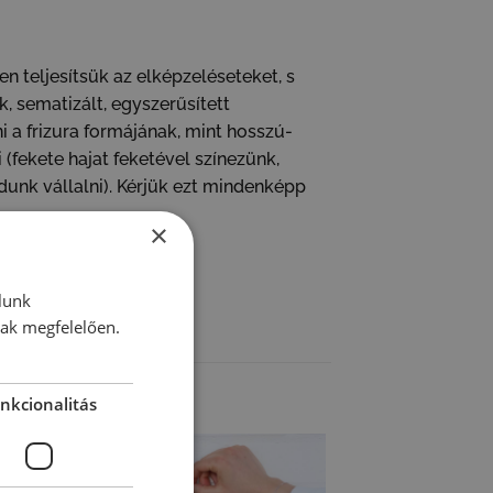
n teljesítsük az elképzeléseteket, s
k, sematizált, egyszerűsített
 a frizura formájának, mint hosszú-
 (fekete hajat feketével színezünk,
dunk vállalni). Kérjük ezt mindenképp
×
lunk
nak megfelelően.
nkcionalitás