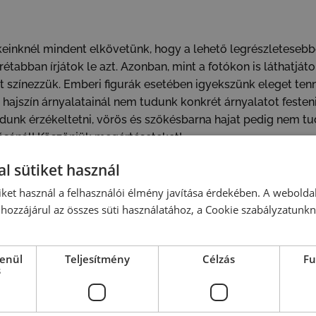
keinknél mindent elkövetünk, hogy a lehető legrészletesebbe
étabban írjátok le azt. Azonban, mint a fotókon is láthatjáto
 színezzük. Emberi figurák esetében igyekszünk eleget tenni
 a hajszín árnyalatainál nem tudunk konkrét árnyalatot festeni
udunk érzékeltetni, vörös és szőkésbarna hajat pedig nem tu
ásánál! Köszönjük megértéseteket!
l sütiket használ
emben készülnek.
iket használ a felhasználói élmény javítása érdekében. A webolda
hozzájárul az összes süti használatához, a Cookie szabályzatunk
lenül
Teljesítmény
Célzás
Fu
s