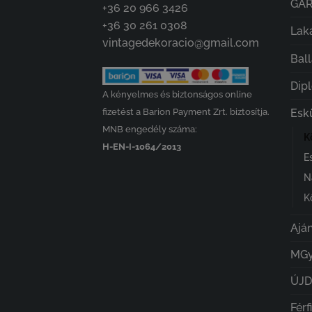
GA
+36 20 966 3426
+36 30 261 0308
Lak
vintagedekoracio@gmail.com
Bal
Dip
A kényelmes és biztonságos online
fizetést a Barion Payment Zrt. biztosítja.
Esk
MNB engedély száma:
K
H-EN-I-1064/2013
E
N
K
Ajá
MGy
ÚJ
Férf