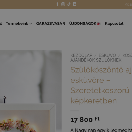
Kos
l
Termékeink
GARÁZSVÁSÁR
ÚJDONSÁGOK
Kapcsolat
KEZDŐLAP
/
ESKÜVŐ
/
KÖS
AJÁNDÉKOK SZÜLŐKNEK
Szülőköszöntő a
esküvőre –
Szeretetkoszorú
képkeretben
17 800
Ft
A Nagy nap egyik legmegha