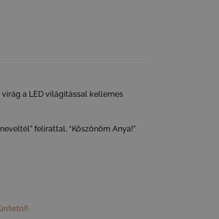
virág a LED világítással kellemes
neveltél” felirattal, “Köszönöm Anya!”
üntetni!