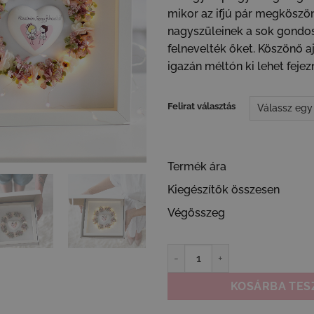
mikor az ifjú pár megköszön
nagyszüleinek a sok gondo
felnevelték őket. Köszönő 
igazán méltón ki lehet fejezn
Felirat választás
Termék ára
Kiegészítők összesen
Végösszeg
Szülőköszöntő ajándék esküvőr
KOSÁRBA TES