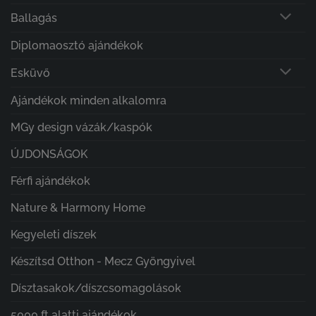
Ballagás
Diplomaosztó ajándékok
Esküvő
Ajándékok minden alkalomra
MGy design vázák/kaspók
ÚJDONSÁGOK
Férfi ajándékok
Nature & Harmony Home
Kegyeleti díszek
Készítsd Otthon - Mecz Gyöngyivel
Dísztasakok/díszcsomagolások
5000 ft alatti ajándékok