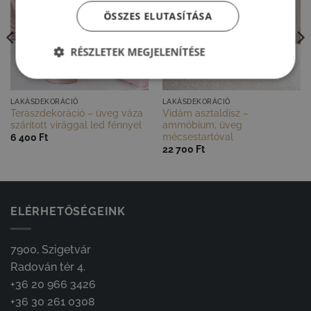
ÖSSZES ELUTASÍTÁSA
RÉSZLETEK MEGJELENÍTÉSE
GYORS NÉZET
GYORS NÉZET
LAKÁSDEKORÁCIÓ
LAKÁSDEKORÁCIÓ
Teraszdekoráció – üveg váza
Vidám asztaldísz –
szárított virággal led fénnyel
ammóbium, üveg
mécsestartóval
6 400
Ft
22 700
Ft
ELÉRHETŐSÉGEINK
7900, Szigetvár
Radován tér 4.
+36 20 966 3426
+36 30 261 0308