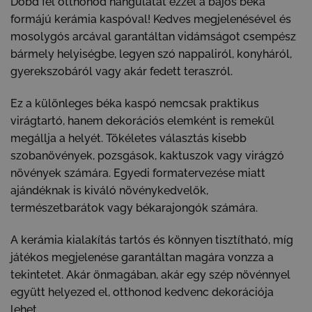
Dobd fel otthonod hangulatát ezzel a bájos béka
formájú kerámia kaspóval! Kedves megjelenésével és
mosolygós arcával garantáltan vidámságot csempész
bármely helyiségbe, legyen szó nappaliról, konyháról,
gyerekszobáról vagy akár fedett teraszról.
Ez a különleges béka kaspó nemcsak praktikus
virágtartó, hanem dekorációs elemként is remekül
megállja a helyét. Tökéletes választás kisebb
szobanövények, pozsgások, kaktuszok vagy virágzó
növények számára. Egyedi formatervezése miatt
ajándéknak is kiváló növénykedvelők,
természetbarátok vagy békarajongók számára.
A kerámia kialakítás tartós és könnyen tisztítható, míg
játékos megjelenése garantáltan magára vonzza a
tekintetet. Akár önmagában, akár egy szép növénnyel
együtt helyezed el, otthonod kedvenc dekorációja
lehet.