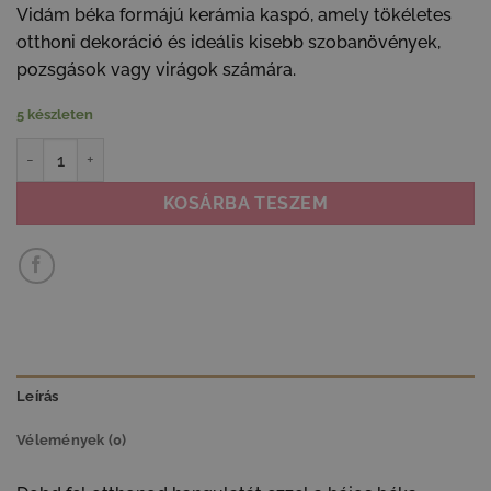
Vidám béka formájú kerámia kaspó, amely tökéletes
otthoni dekoráció és ideális kisebb szobanövények,
pozsgások vagy virágok számára.
5 készleten
Kerámia béka kaspó - vidám virágtartó dekoráció mennyiség
KOSÁRBA TESZEM
Leírás
Vélemények (0)