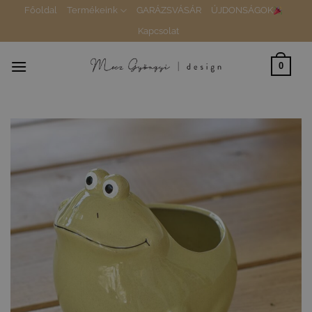
Skip
Főoldal
Termékeink
GARÁZSVÁSÁR
ÚJDONSÁGOK
to
Kapcsolat
content
0