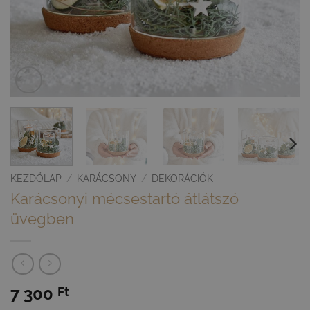
KEZDŐLAP
/
KARÁCSONY
/
DEKORÁCIÓK
Karácsonyi mécsestartó átlátszó
üvegben
7 300
Ft