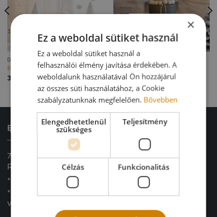
×
Ez a weboldal sütiket használ
Ez a weboldal sütiket használ a
GYORS NÉZET
GYORS NÉZET
DEKORÁCIÓK
DEKORÁCIÓK
felhasználói élmény javítása érdekében. A
Karácsonyi minimál
Karácsonyi ablakpárkány dísz
weboldalunk használatával Ön hozzájárul
gyertyatartó
32 000
Ft
8 900
Ft
az összes süti használatához, a Cookie
szabályzatunknak megfelelően.
Bővebben
Elengedhetetlenül
Teljesítmény
ELÉRHETŐSÉGEINK
szükséges
7900, Szigetvár
Célzás
Funkcionalitás
Radován tér 4.
+36 20 966 3426
+36 30 261 0308
vintagedekoracio@gmail.com