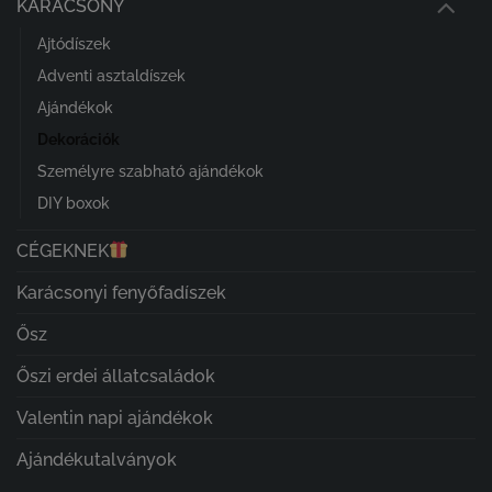
KARÁCSONY
Ajtódíszek
Adventi asztaldíszek
Ajándékok
Dekorációk
Személyre szabható ajándékok
DIY boxok
CÉGEKNEK
Karácsonyi fenyőfadíszek
Ősz
Őszi erdei állatcsaládok
Valentin napi ajándékok
Ajándékutalványok