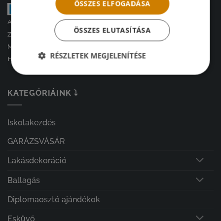
ÖSSZES ELFOGADÁSA
A kényelmes és biztonságos online fizetést a Barion Payment
ÖSSZES ELUTASÍTÁSA
Zrt. biztosítja.
MNB engedély száma:
RÉSZLETEK MEGJELENÍTÉSE
H-EN-I-1064/2013
KATEGÓRIÁINK ⤵
Iskolakezdés
GARÁZSVÁSÁR
Lakásdekoráció
Ballagás
Diplomaosztó ajándékok
Esküvő