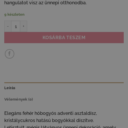
hangulatot visz az ünnepi otthonodba.
9 készleten
Fehér adventi asztaldísz mennyiség
KOSÁRBA TESZEM
Leírás
Vélemények (0)
Elegáns fehér hóbogyós adventi asztaldísz,
kristálycukros hatású bogyókkal díszítve.
Letisztult, mégis látványos ünnepi dekoráció, amely