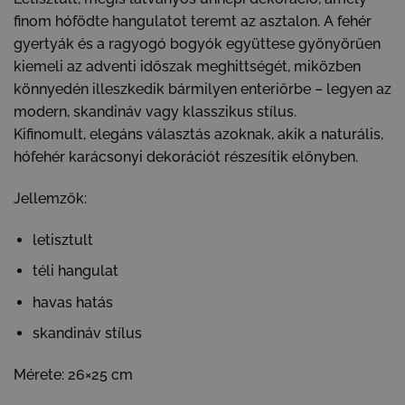
finom hófödte hangulatot teremt az asztalon. A fehér
gyertyák és a ragyogó bogyók együttese gyönyörűen
kiemeli az adventi időszak meghittségét, miközben
könnyedén illeszkedik bármilyen enteriőrbe – legyen az
modern, skandináv vagy klasszikus stílus.
Kifinomult, elegáns választás azoknak, akik a naturális,
hófehér karácsonyi dekorációt részesítik előnyben.
Jellemzők:
letisztult
téli hangulat
havas hatás
skandináv stílus
Mérete: 26×25 cm