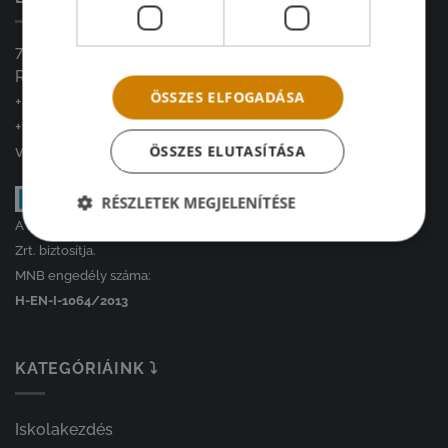
7900, Szigetvár
Radován tér 4.
ÖSSZES ELFOGADÁSA
+36 20 966 3426
+36 30 261 0308
ÖSSZES ELUTASÍTÁSA
vintagedekoracio@gmail.com
RÉSZLETEK MEGJELENÍTÉSE
A kényelmes és biztonságos online fizetést a Barion Payment
Zrt. biztosítja.
MNB engedély száma:
H-EN-I-1064/2013
KATEGÓRIÁINK ⤵
Iskolakezdés