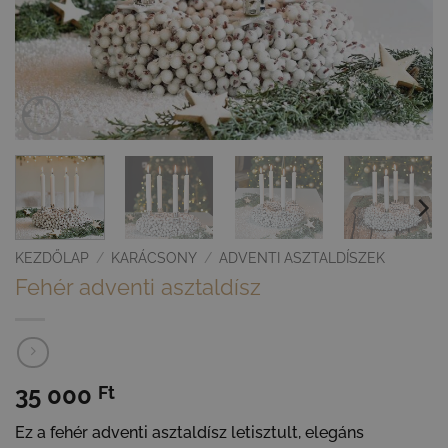
KEZDŐLAP
/
KARÁCSONY
/
ADVENTI ASZTALDÍSZEK
Fehér adventi asztaldísz
35 000
Ft
Ez a fehér adventi asztaldísz letisztult, elegáns