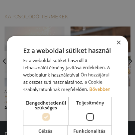
KAPCSOLÓDÓ TERMÉKEK
×
ELŐRENDELHETŐ
Ez a weboldal sütiket használ
Ez a weboldal sütiket használ a
HAMAROSAN
felhasználói élmény javítása érdekében. A
KÉSZLETEN
weboldalunk használatával Ön hozzájárul
az összes süti használatához, a Cookie
szabályzatunknak megfelelően.
Bővebben
GYORS NÉZET
GYORS NÉZET
ADVENTI ASZTALDÍSZEK
ADVENTI ASZTALDÍSZEK
Elegáns arany adventi
Arany adventi asztaldísz
asztaldísz
Elengedhetetlenül
Teljesítmény
26 500
Ft
szükséges
22 000
Ft
Célzás
Funkcionalitás
ELÉRHETŐSÉGEINK