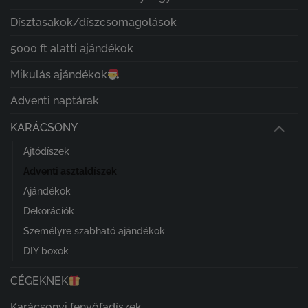
Dísztasakok/díszcsomagolások
5000 ft alatti ajándékok
Mikulás ajándékok
Adventi naptárak
KARÁCSONY
Ajtódíszek
Adventi asztaldíszek
Ajándékok
Dekorációk
Személyre szabható ajándékok
DIY boxok
CÉGEKNEK
Karácsonyi fenyőfadíszek