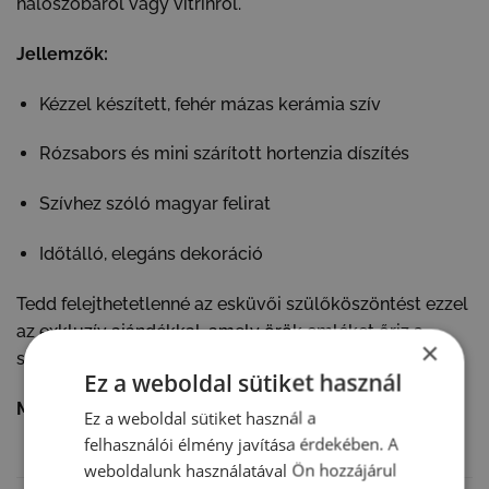
hálószobáról vagy vitrinről.
Jellemzők:
Kézzel készített, fehér mázas kerámia szív
Rózsabors és mini szárított hortenzia díszítés
Szívhez szóló magyar felirat
Időtálló, elegáns dekoráció
Tedd felejthetetlenné az esküvői szülőköszöntést ezzel
az exkluzív ajándékkal, amely örök emléket őriz a
×
szeretetről és a háláról.
Ez a weboldal sütiket használ
Mérete:
22×17 cm
Ez a weboldal sütiket használ a
felhasználói élmény javítása érdekében. A
weboldalunk használatával Ön hozzájárul