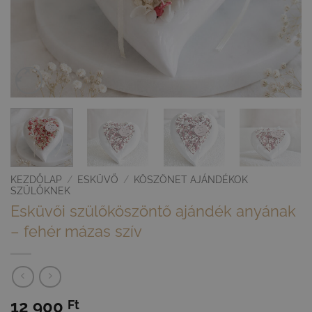
KEZDŐLAP
/
ESKÜVŐ
/
KÖSZÖNET AJÁNDÉKOK
SZÜLŐKNEK
Esküvői szülőköszöntő ajándék anyának
– fehér mázas szív
12 900
Ft