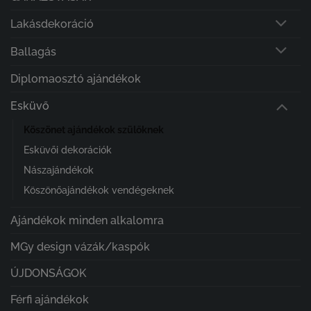
Lakásdekoráció
Ballagás
Diplomaosztó ajándékok
Esküvő
Köszönet ajándékok szülőknek
Esküvői dekorációk
Nászajándékok
Köszönőajándékok vendégeknek
Ajándékok minden alkalomra
MGy design vázák/kaspók
ÚJDONSÁGOK
Férfi ajándékok