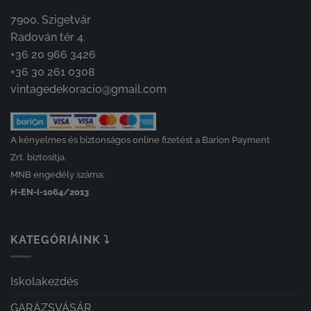
7900, Szigetvár
Radován tér 4.
+36 20 966 3426
+36 30 261 0308
vintagedekoracio@gmail.com
A kényelmes és biztonságos online fizetést a Barion Payment
Zrt. biztosítja.
MNB engedély száma:
H-EN-I-1064/2013
KATEGÓRIÁINK ⤵
Iskolakezdés
GARÁZSVÁSÁR