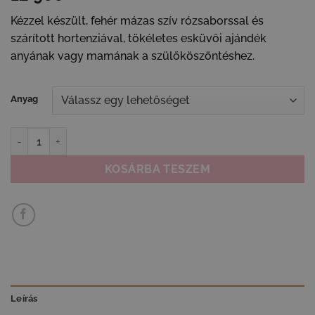
Kézzel készült, fehér mázas szív rózsaborssal és
szárított hortenziával, tökéletes esküvői ajándék
anyának vagy mamának a szülőköszöntéshez.
Anyag
Esküvői szülőköszöntő ajándék anyának - fehér mázas szív menny
KOSÁRBA TESZEM
Leírás