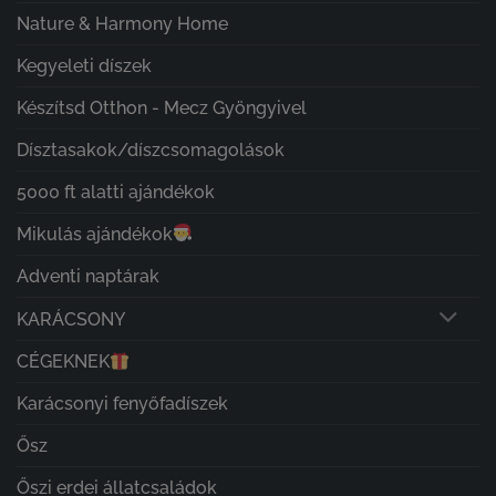
Nature & Harmony Home
Kegyeleti díszek
Készítsd Otthon - Mecz Gyöngyivel
Dísztasakok/díszcsomagolások
5000 ft alatti ajándékok
Mikulás ajándékok
Adventi naptárak
KARÁCSONY
CÉGEKNEK
Karácsonyi fenyőfadíszek
Ősz
Őszi erdei állatcsaládok