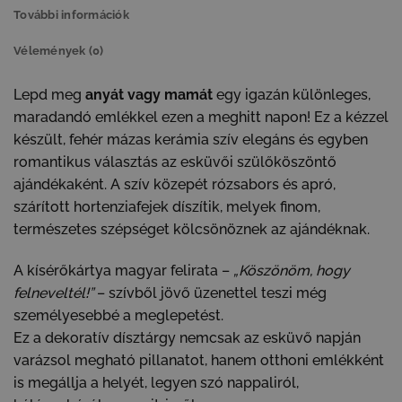
További információk
Vélemények (0)
Lepd meg
anyát vagy mamát
egy igazán különleges,
maradandó emlékkel ezen a meghitt napon! Ez a kézzel
készült, fehér mázas kerámia szív elegáns és egyben
romantikus választás az esküvői szülőköszöntő
ajándékaként. A szív közepét rózsabors és apró,
szárított hortenziafejek díszítik, melyek finom,
természetes szépséget kölcsönöznek az ajándéknak.
A kísérőkártya magyar felirata –
„Köszönöm, hogy
felneveltél!”
– szívből jövő üzenettel teszi még
személyesebbé a meglepetést.
Ez a dekoratív dísztárgy nemcsak az esküvő napján
varázsol megható pillanatot, hanem otthoni emlékként
is megállja a helyét, legyen szó nappaliról,