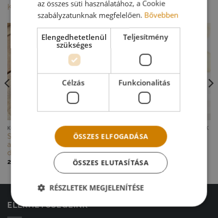
az összes süti használatához, a Cookie
KAPCSOLÓDÓ TERMÉKEK
szabályzatunknak megfelelően.
Bővebben
Elengedhetetlenül
Teljesítmény
szükséges
Célzás
Funkcionalitás
GYORS NÉZET
GYORS NÉZET
KÖSZÖNET AJÁNDÉKOK SZÜLŐKNEK
KÖSZÖNET AJÁNDÉKOK SZÜLŐKNEK
ÖSSZES ELFOGADÁSA
Szülőköszöntő ajándék – szív
Dísztasak – Drága
alakú fa tál krém virágokkal,
Édesapámnak!
dísztasakban
1 450
Ft
Ártartomány:
200
Ft
–
18 200
Ft
ÖSSZES ELUTASÍTÁSA
200 Ft
-
18
200 Ft
RÉSZLETEK MEGJELENÍTÉSE
ELÉRHETŐSÉGEINK