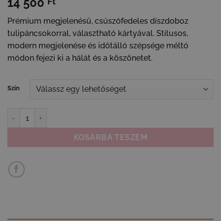
14 500
Ft
Prémium megjelenésű, csúszófedeles díszdoboz
tulipáncsokorral, választható kártyával. Stílusos,
modern megjelenése és időtálló szépsége méltó
módon fejezi ki a hálát és a köszönetet.
Szín
Elegáns ajándék pedagógusoknak - tulipáncsokor díszdobozban, v
KOSÁRBA TESZEM