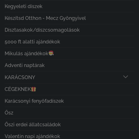
Kegyeleti díszek
Készítsd Otthon - Mecz Gyöngyivel
Dísztasakok/díszcsomagolások
5000 ft alatti ajándékok
Mikulás ajándékok
Adventi naptárak
KARÁCSONY
CÉGEKNEK
Karácsonyi fenyőfadíszek
Ősz
Őszi erdei állatcsaládok
Valentin napi ajándékok