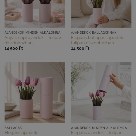
GYORS NÉZET
GYORS NÉZET
AJÁNDÉKOK MINDEN ALKALOMRA
AJÁNDÉKOK BALLAGÓKNAK
Anyák napi ajándék – tulipán
Elegáns ballagási ajándék –
díszdobozban
tulipán díszdobozban
14 500
Ft
14 500
Ft
GYORS NÉZET
GYORS NÉZET
BALLAGÁS
AJÁNDÉKOK MINDEN ALKALOMRA
Elegáns ajándék
Elegáns ajándék – tulipán