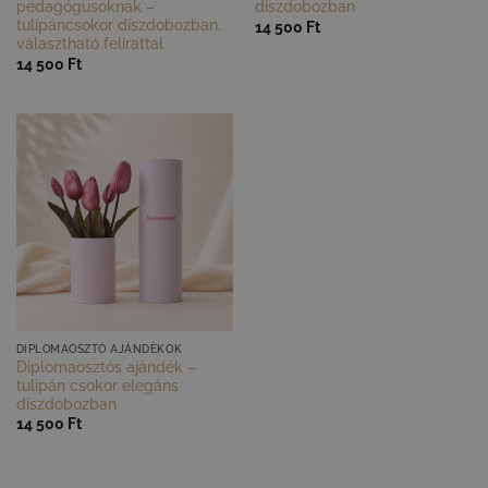
pedagógusoknak –
díszdobozban
tulipáncsokor díszdobozban,
14 500
Ft
választható felirattal
14 500
Ft
GYORS NÉZET
DIPLOMAOSZTÓ AJÁNDÉKOK
Diplomaosztós ajándék –
tulipán csokor elegáns
díszdobozban
14 500
Ft