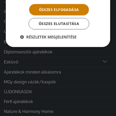
ÖSSZES ELFOGADÁSA
Iskolakezdés
GARÁZSVÁSÁR
ÖSSZES ELUTASÍTÁSA
Lakásdekoráció
RÉSZLETEK MEGJELENÍTÉSE
Ballagás
Diplomaosztó ajándékok
Esküvő
Ajándékok minden alkalomra
MGy design vázák/kaspók
ÚJDONSÁGOK
Férfi ajándékok
Nature & Harmony Home