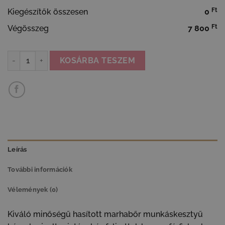
Ft
Kiegészítők összesen
0
Ft
Végösszeg
7 800
Egyedi férfi ajándék - munkás kesztyű mennyiség
KOSÁRBA TESZEM
Leírás
További információk
Vélemények (0)
Kiváló minőségű hasított marhabőr munkáskesztyű