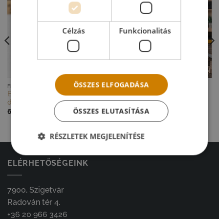
Célzás
Funkcionalitás
ÖSSZES ELFOGADÁSA
GYORS NÉZET
GYORS NÉZET
FÉRFI AJÁNDÉKOK
FÉRFI AJÁNDÉKOK
Egyedi vízmérték férfiaknak
Apák napi ajándék – fa
díszdobozban
szerszámosláda felirattal
ÖSSZES ELUTASÍTÁSA
6 500
Ft
18 600
Ft
RÉSZLETEK MEGJELENÍTÉSE
ELÉRHETŐSÉGEINK
7900, Szigetvár
Radován tér 4.
+36 20 966 3426