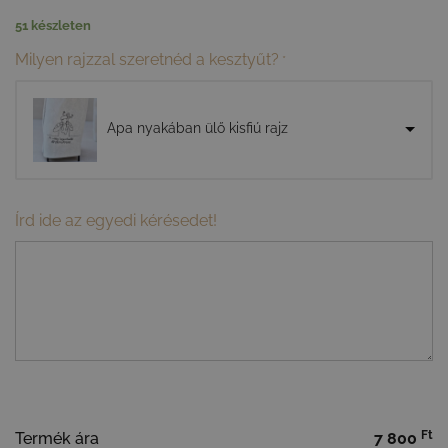
51 készleten
Milyen rajzzal szeretnéd a kesztyűt?
*
Apa nyakában ülő kisfiú rajz
Írd ide az egyedi kérésedet!
Ft
Termék ára
7 800