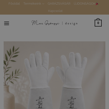
Skip
Főoldal
Termékeink
GARÁZSVÁSÁR
ÚJDONSÁGOK
to
Kapcsolat
content
0