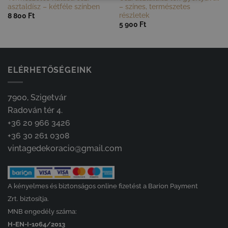
asztaldísz – kétféle színben
– színes, természetes
részletek
8 800
Ft
5 900
Ft
ELÉRHETŐSÉGEINK
7900, Szigetvár
Radován tér 4.
+36 20 966 3426
+36 30 261 0308
vintagedekoracio@gmail.com
A kényelmes és biztonságos online fizetést a Barion Payment
Zrt. biztosítja.
MNB engedély száma:
H-EN-I-1064/2013