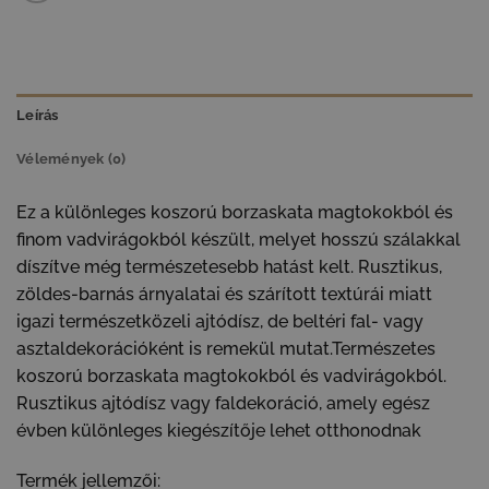
Leírás
Vélemények (0)
Ez a különleges koszorú borzaskata magtokokból és
finom vadvirágokból készült, melyet hosszú szálakkal
díszítve még természetesebb hatást kelt. Rusztikus,
zöldes-barnás árnyalatai és szárított textúrái miatt
igazi természetközeli ajtódísz, de beltéri fal- vagy
asztaldekorációként is remekül mutat.Természetes
koszorú borzaskata magtokokból és vadvirágokból.
Rusztikus ajtódísz vagy faldekoráció, amely egész
évben különleges kiegészítője lehet otthonodnak
Termék jellemzői: