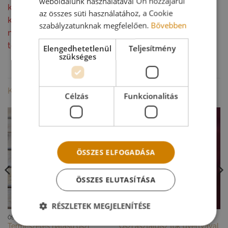
weboldalunk használatával Ön hozzájárul
körülmények nem megfelelőek számára. A csomagot
az összes süti használatához, a Cookie
kézhezvétel után kérlek, mielőbb bontsd ki, hogy a
szabályzatunknak megfelelően.
Bővebben
növények ne fülledjenek be, és a dekoráció minél
tovább megőrizze természetes szépségét.
Elengedhetetlenül
Teljesítmény
szükséges
KAPCSOLÓDÓ TERMÉKEK
Célzás
Funkcionalitás
ÖSSZES ELFOGADÁSA
ÖSSZES ELUTASÍTÁSA
RÉSZLETEK MEGJELENÍTÉSE
GYORS NÉZET
GYORS NÉZET
ŐSZ
ŐSZ
Természetes hatású őszi
Őszi asztaldísz tök gyertyával