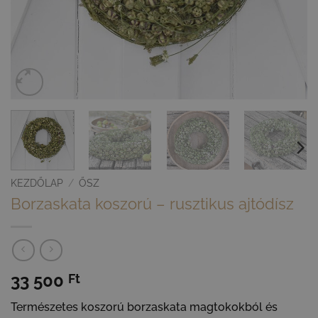
KEZDŐLAP
/
ŐSZ
Borzaskata koszorú – rusztikus ajtódísz
33 500
Ft
Természetes koszorú borzaskata magtokokból és