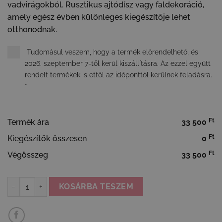
vadvirágokból. Rusztikus ajtódísz vagy faldekoráció,
amely egész évben különleges kiegészítője lehet
otthonodnak.
Tudomásul veszem, hogy a termék előrendelhető, és
2026. szeptember 7-től kerül kiszállításra. Az ezzel együtt
rendelt termékek is ettől az időponttól kerülnek feladásra.
*
Ft
Termék ára
33 500
Ft
Kiegészítők összesen
0
Ft
Végösszeg
33 500
Borzaskata koszorú - rusztikus ajtódísz mennyiség
KOSÁRBA TESZEM