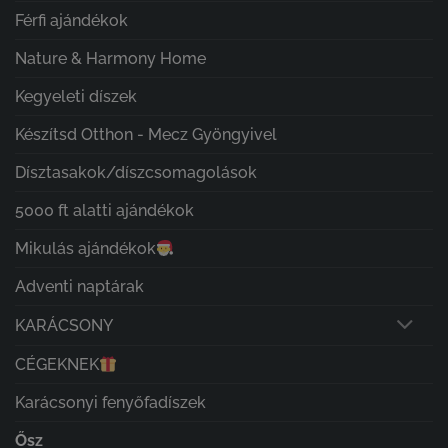
Férfi ajándékok
Nature & Harmony Home
Kegyeleti díszek
Készítsd Otthon - Mecz Gyöngyivel
Dísztasakok/díszcsomagolások
5000 ft alatti ajándékok
Mikulás ajándékok
Adventi naptárak
KARÁCSONY
CÉGEKNEK
Karácsonyi fenyőfadíszek
Ősz