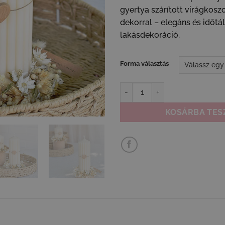
4
gyertya szárított virágkoszo
-
dekorral – elegáns és időtá
lakásdekoráció.
9
Forma választás
Bordázott gyertya szárított vi
KOSÁRBA TES