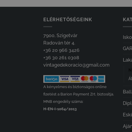
ELÉRHETŐSÉGEINK
KAT
7900, Szigetvár
Isk
Radován tér 4.
GA
+36 20 966 3426
+36 30 261 0308
Lak
vintagedekoracio@gmail.com
N
Á
A kényelmes és biztonságos online
Bal
fizetést a Barion Payment Zrt. biztosítja.
MNB engedély száma:
Dip
H-EN-I-1064/2013
Esk
Ajá