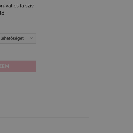
50 Ft
rúval és fa szív
lló
9
80 Ft
rágkoszorúval - természetes lakásdekoráció mennyiség
ZEM