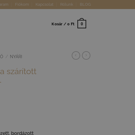
aram
Fiókom
Kapcsolat
Rólunk
BLOG
0
Kosár /
0
Ft
IÓ
/
NYÁRI
 szárított
–
rtartomány:
zett, bordázott