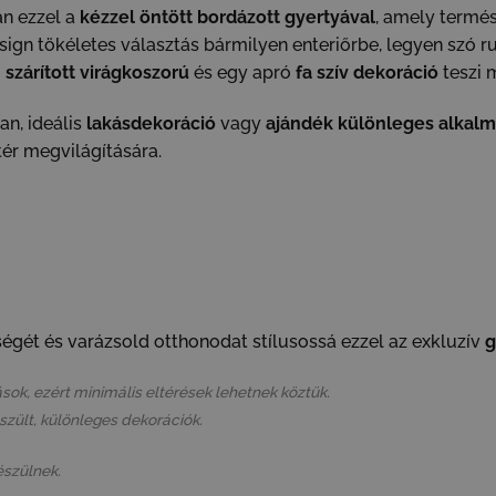
n ezzel a
kézzel öntött bordázott gyertyával
, amely termés
sign tökéletes választás bármilyen enteriőrbe, legyen szó ru
ű
szárított virágkoszorú
és egy apró
fa szív dekoráció
teszi 
n, ideális
lakásdekoráció
vagy
ajándék különleges alkalm
ér megvilágítására.
égét és varázsold otthonodat stílusossá ezzel az exkluzív
g
sok, ezért minimális eltérések lehetnek köztük.
észült, különleges dekorációk.
észülnek.