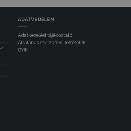
750 Ft
-
18
100 Ft
ADATVÉDELEM
Adatkezelési tájékoztató
Általános szerződési feltételek
GYIK