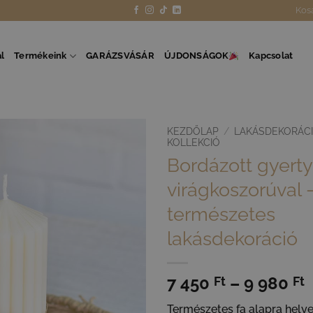
Kos
l
Termékeink
GARÁZSVÁSÁR
ÚJDONSÁGOK
Kapcsolat
KEZDŐLAP
/
LAKÁSDEKORÁC
KOLLEKCIÓ
Bordázott gyertya
virágkoszorúval 
természetes
lakásdekoráció
Á
7 450
–
9 980
Ft
Ft
7
Természetes fa alapra helye