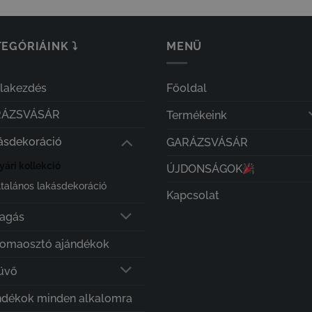
EGÓRIÁINK ⤵
MENÜ
olakezdés
Főoldal
RÁZSVÁSÁR
Termékeink
ásdekoráció
GARÁZSVÁSÁR
yári kollekció
ÚJDONSÁGOK
ltalános lakásdekoráció
Kapcsolat
lagás
lomaosztó ajándékok
üvő
ndékok minden alkalomra