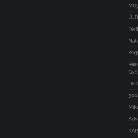
MGy
ÚJ
Férf
Nat
Kegy
Kés
Gyö
Dís
5000
Mik
Adv
KA