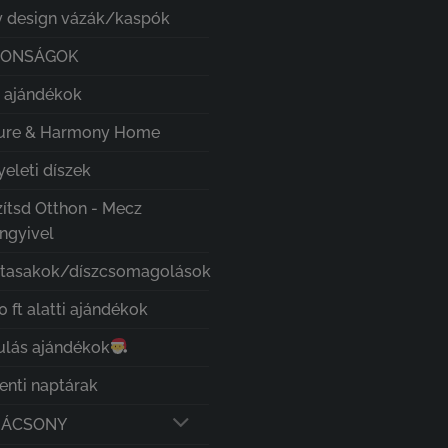
 design vázák/kaspók
DONSÁGOK
i ajándékok
ure & Harmony Home
eleti díszek
zítsd Otthon - Mecz
ngyivel
ztasakok/díszcsomagolások
 ft alatti ajándékok
ulás ajándékok
enti naptárak
RÁCSONY