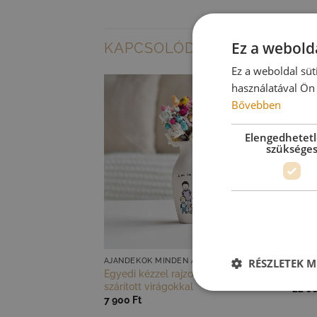
Ez a webolda
KAPCSOLÓDÓ TERMÉKEK
Ez a weboldal süt
használatával Ön 
Bővebben
Elengedhetet
szüksége
RÉSZLETEK M
AJÁNDÉKOK MINDEN ALKALOMRA
ÁLTA
ráció hortenziával
Egyedi kézzel rajzolt váza színes
Vinta
al
szárított virágokkal
22 0
7 900
Ft