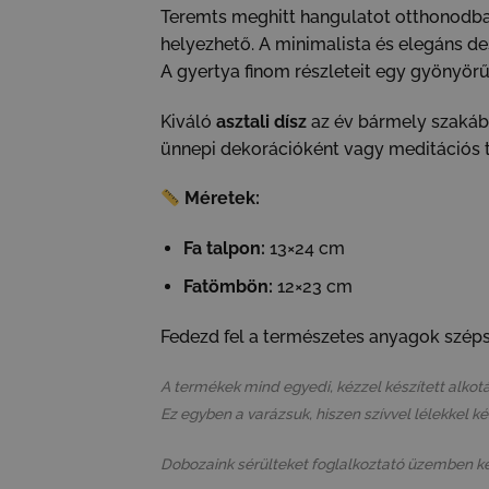
Teremts meghitt hangulatot otthonodba
helyezhető. A minimalista és elegáns de
A gyertya finom részleteit egy gyönyör
Kiváló
asztali dísz
az év bármely szakába
ünnepi dekorációként vagy meditációs t
Méretek:
Fa talpon:
13×24 cm
Fatömbön:
12×23 cm
Fedezd fel a természetes anyagok széps
A termékek mind egyedi, kézzel készített alkotá
Ez egyben a varázsuk, hiszen szívvel lélekkel k
Dobozaink sérülteket foglalkoztató üzemben k