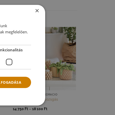
×
lunk
nak megfelelően.
nkcionalitás
ELFOGADÁSA
ÁLTALÁNOS LAKÁSDEKORÁCIÓ
Különleges kaspó pozsgás
növénnyel
Ártartomány:
14 750
Ft
–
18 100
Ft
14