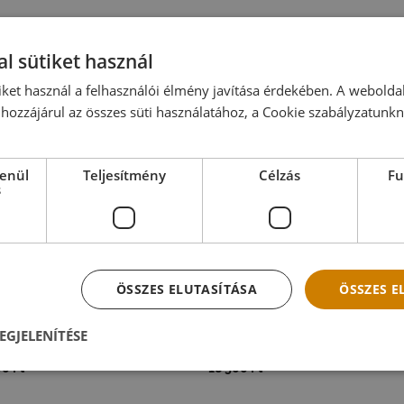
l sütiket használ
iket használ a felhasználói élmény javítása érdekében. A webolda
hozzájárul az összes süti használatához, a Cookie szabályzatunk
lenül
Teljesítmény
Célzás
Fu
s
ÖSSZES ELUTASÍTÁSA
ÖSSZES 
EGJELENÍTÉSE
LÁNOS LAKÁSDEKORÁCIÓ
ÁLTALÁNOS LAKÁSDEKORÁCIÓ
ge kulcstartó fali dekoráció
Eukaliptusz koszorú
00
Ft
18 500
Ft