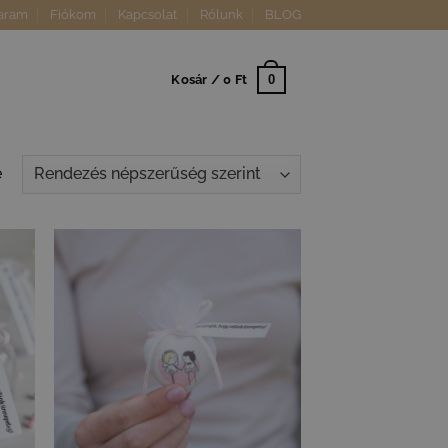
aram
Fiókom
Kapcsolat
Rólunk
BLOG
0
Kosár /
0
Ft
Sorted
e
by
popularity