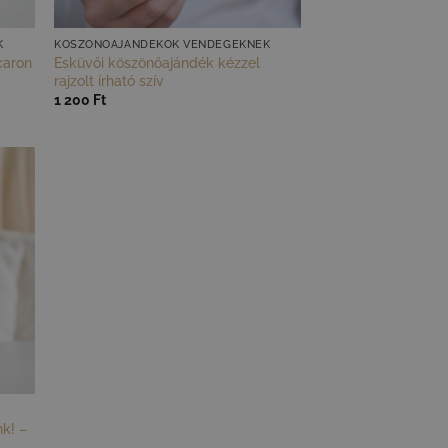
K
KÖSZÖNŐAJÁNDÉKOK VENDÉGEKNEK
caron
Esküvői köszönőajándék kézzel
rajzolt írható szív
1 200
Ft
nk! –