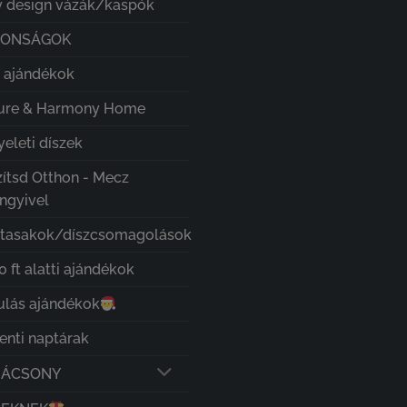
 design vázák/kaspók
DONSÁGOK
i ajándékok
ure & Harmony Home
eleti díszek
zítsd Otthon - Mecz
ngyivel
ztasakok/díszcsomagolások
 ft alatti ajándékok
ulás ajándékok
enti naptárak
RÁCSONY