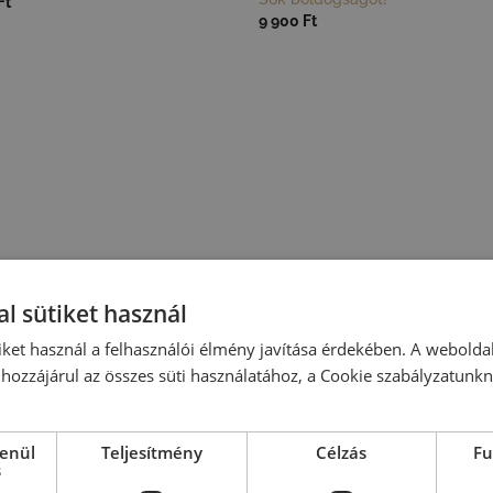
Ft
9 900
Ft
l sütiket használ
iket használ a felhasználói élmény javítása érdekében. A webolda
hozzájárul az összes süti használatához, a Cookie szabályzatunk
lenül
Teljesítmény
Célzás
Fu
s