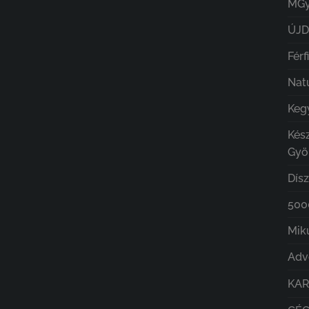
MGy
ÚJ
Férf
Nat
Kegy
Kés
Gyö
Dís
5000
Mik
Adv
KA