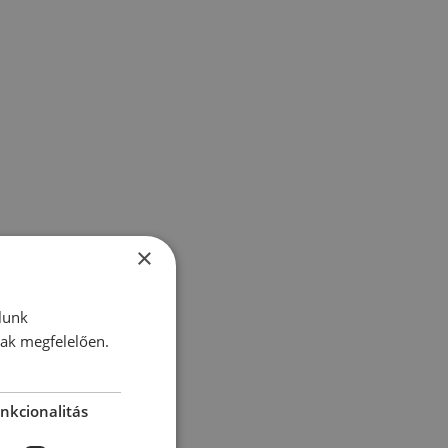
×
lunk
nak megfelelően.
nkcionalitás