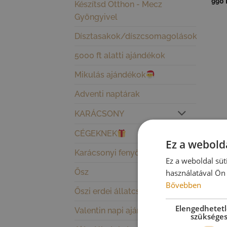
990
Készítsd Otthon - Mecz
Gyöngyivel
Dísztasakok/díszcsomagolások
5000 ft alatti ajándékok
Mikulás ajándékok
Adventi naptárak
KARÁCSONY
CÉGEKNEK
Ez a webolda
Karácsonyi fenyőfadíszek
Ez a weboldal süt
Ősz
használatával Ön 
Bővebben
Őszi erdei állatcsaládok
Elengedhetet
Valentin napi ajándékok
szüksége