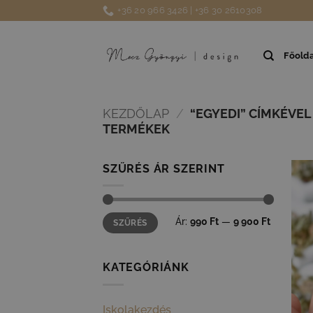
Skip
+36 20 966 3426 | +36 30 2610308
to
content
Főolda
KEZDŐLAP
/
“EGYEDI” CÍMKÉVE
TERMÉKEK
SZŰRÉS ÁR SZERINT
Min
Max
Ár:
990 Ft
—
9 900 Ft
SZŰRÉS
ár
ár
KATEGÓRIÁNK
Iskolakezdés