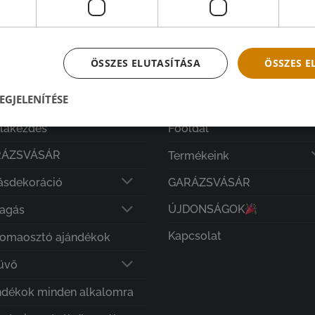
ÖSSZES ELUTASÍTÁSA
ÖSSZES 
EGÓRIÁINK ⤵
MENÜ
EGJELENÍTÉSE
olakezdés
Főoldal
RÁZSVÁSÁR
Termékeink
ásdekoráció
GARÁZSVÁSÁR
ÚJDONSÁGOK
lagás
Kapcsolat
lomaosztó ajándékok
üvő
ndékok minden alkalomra