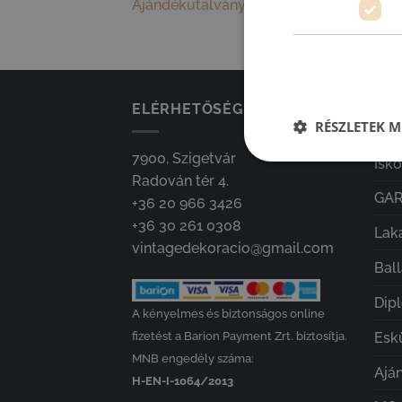
Ajándékutalványok
ELÉRHETŐSÉGEINK
KAT
RÉSZLETEK M
7900, Szigetvár
Isk
Radován tér 4.
GA
+36 20 966 3426
+36 30 261 0308
Lak
vintagedekoracio@gmail.com
Bal
Dip
A kényelmes és biztonságos online
fizetést a Barion Payment Zrt. biztosítja.
Esk
MNB engedély száma:
Ajá
H-EN-I-1064/2013