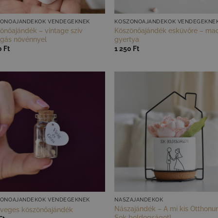
ÖNŐAJÁNDÉKOK VENDÉGEKNEK
KÖSZÖNŐAJÁNDÉKOK VENDÉGEKNE
önőajándék – vintage szív
Köszönőajándék esküvőre – ma
gás növénnyel
gyertya
0
Ft
1 250
Ft
ÖNŐAJÁNDÉKOK VENDÉGEKNEK
NÁSZAJÁNDÉKOK
Nászajándék – A mi kis Otthonu
üveges köszönőajándék
Sok boldogságot!