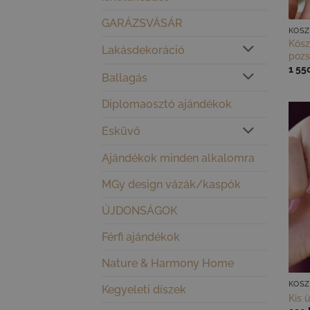
GARÁZSVÁSÁR
KÖSZ
Kösz
Lakásdekoráció
pozs
1 55
Ballagás
Diplomaosztó ajándékok
Esküvő
Ajándékok minden alkalomra
MGy design vázák/kaspók
ÚJDONSÁGOK
Férfi ajándékok
Nature & Harmony Home
KÖSZ
Kegyeleti díszek
Kis 