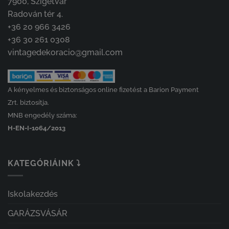
7900, Szigetvár
Radován tér 4.
+36 20 966 3426
+36 30 261 0308
vintagedekoracio@gmail.com
A kényelmes és biztonságos online fizetést a Barion Payment
Zrt. biztosítja.
MNB engedély száma:
H-EN-I-1064/2013
KATEGÓRIÁINK ⤵
Iskolakezdés
GARÁZSVÁSÁR