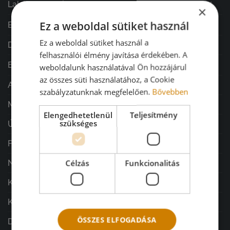
Lakásdekoráció
×
Ez a weboldal sütiket használ
Ballagás
Ez a weboldal sütiket használ a
Diplomaosztó ajándékok
felhasználói élmény javítása érdekében. A
Esküvő
weboldalunk használatával Ön hozzájárul
az összes süti használatához, a Cookie
Ajándékok minden alkalomra
szabályzatunknak megfelelően.
Bővebben
MGy design vázák/kaspók
Elengedhetetlenül
Teljesítmény
szükséges
ÚJDONSÁGOK
Férfi ajándékok
Célzás
Funkcionalitás
Nature & Harmony Home
Kegyeleti díszek
Készítsd Otthon - Mecz Gyöngyivel
ÖSSZES ELFOGADÁSA
Dísztasakok/díszcsomagolások