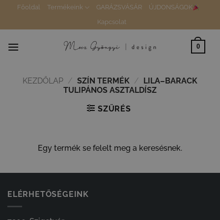
Skip
Főoldal
Termékeink
GARÁZSVÁSÁR
ÚJDONSÁGOK
to
Kapcsolat
content
0
KEZDŐLAP
/
SZÍN TERMÉK
/
LILA–BARACK
TULIPÁNOS ASZTALDÍSZ
SZŰRÉS
Egy termék se felelt meg a keresésnek.
ELÉRHETŐSÉGEINK