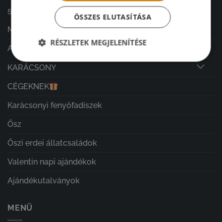
5000 ft alatti ajándékok
ÖSSZES ELUTASÍTÁSA
Mikulás ajándékok
RÉSZLETEK MEGJELENÍTÉSE
Adventi naptárak
KARÁCSONY
CÉGEKNEK
Karácsonyi fenyőfadíszek
Ősz
Őszi erdei állatcsaládok
Valentin napi ajándékok
Ajándékutalványok
MENÜ