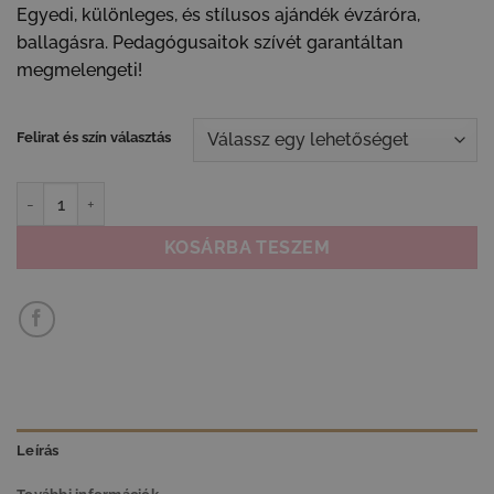
Egyedi, különleges, és stílusos ajándék évzáróra,
ballagásra. Pedagógusaitok szívét garantáltan
megmelengeti!
Felirat és szín választás
Pedagógusoknak ajándék - bordázott váza mennyiség
KOSÁRBA TESZEM
Leírás