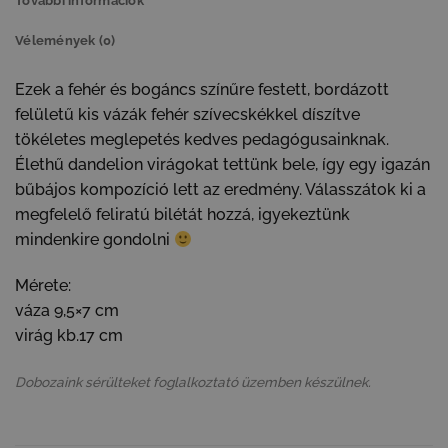
További információk
Vélemények (0)
Ezek a fehér és bogáncs színűre festett, bordázott
felületű kis vázák fehér szívecskékkel díszítve
tökéletes meglepetés kedves pedagógusainknak.
Élethű dandelion virágokat tettünk bele, így egy igazán
bűbájos kompozíció lett az eredmény. Válasszátok ki a
megfelelő feliratú bilétát hozzá, igyekeztünk
mindenkire gondolni
Mérete:
váza 9,5×7 cm
virág kb.17 cm
Dobozaink sérülteket foglalkoztató üzemben készülnek.