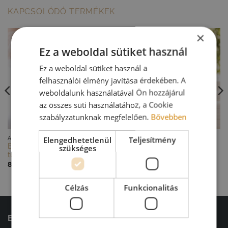
KAPCSOLÓDÓ TERMÉKEK
×
Ez a weboldal sütiket használ
Ez a weboldal sütiket használ a
felhasználói élmény javítása érdekében. A
weboldalunk használatával Ön hozzájárul
az összes süti használatához, a Cookie
szabályzatunknak megfelelően.
Bővebben
GYORS NÉZET
GYORS NÉZET
Elengedhetetlenül
Teljesítmény
AJÁNDÉKOK BALLAGÓKNAK
AJÁNDÉKOK BALLAGÓKNAK
Ballagási virágcsokor barack
Egyedi ballagási ajándék –
szükséges
tulipánnal
kaspó művirággal
8 900
Ft
9 900
Ft
Célzás
Funkcionalitás
ELÉRHETŐSÉGEINK