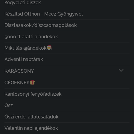
Kegyeleti díszek
Készítsd Otthon - Mecz Gyöngyivel
Dísztasakok/díszcsomagolások
5000 ft alatti ajándékok
Mikulás ajándékok
Adventi naptárak
KARÁCSONY
CÉGEKNEK
Karácsonyi fenyőfadíszek
Ősz
Őszi erdei állatcsaládok
Valentin napi ajándékok