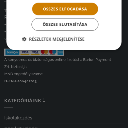
ÖSSZES ELFOGADÁSA
7900, Szigetvár
Radován tér 4.
ÖSSZES ELUTASÍTÁSA
+36 20 966 3426
+36 30 261 0308
vintagedekoracio@gmail.com
RÉSZLETEK MEGJELENÍTÉSE
A kényelmes és biztonságos online fizetést a Barion Payment
Zrt. biztosítja.
MNB engedély száma:
H-EN-I-1064/2013
KATEGÓRIÁINK ⤵
Iskolakezdés