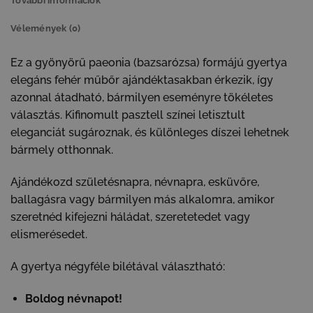
További információk
Vélemények (0)
Ez a gyönyörű paeonia (bazsarózsa) formájú gyertya
elegáns fehér műbőr ajándéktasakban érkezik, így
azonnal átadható, bármilyen eseményre tökéletes
választás. Kifinomult pasztell színei letisztult
eleganciát sugároznak, és különleges díszei lehetnek
bármely otthonnak.
Ajándékozd születésnapra, névnapra, esküvőre,
ballagásra vagy bármilyen más alkalomra, amikor
szeretnéd kifejezni háládat, szeretetedet vagy
elismerésedet.
A gyertya négyféle bilétával választható:
Boldog névnapot!