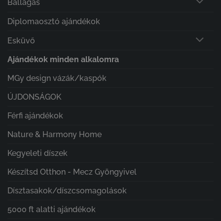
Ballagás
Diplomaosztó ajándékok
Esküvő
Ajándékok minden alkalomra
MGy design vázák/kaspók
ÚJDONSÁGOK
Férfi ajándékok
Nature & Harmony Home
Kegyeleti díszek
Készítsd Otthon - Mecz Gyöngyivel
Dísztasakok/díszcsomagolások
5000 ft alatti ajándékok