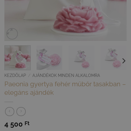
KEZDŐLAP
/
AJÁNDÉKOK MINDEN ALKALOMRA
Paeonia gyertya fehér műbőr tasakban –
elegáns ajándék
4 500
Ft