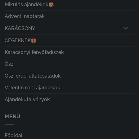
Mikulás ajándékok
Adventi naptárak
KARÁCSONY
CÉGEKNEK
Karácsonyi fenyőfadíszek
Ősz
Őszi erdei állatcsaládok
Valentin napi ajándékok
Ajándékutalványok
MENÜ
Főoldal