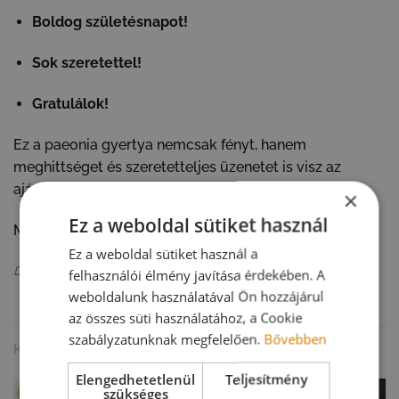
Boldog születésnapot!
Sok szeretettel!
Gratulálok!
Ez a paeonia gyertya nemcsak fényt, hanem
meghittséget és szeretetteljes üzenetet is visz az
ajándékozás pillanatába.
×
Ez a weboldal sütiket használ
Mérete: 10×14 cm
Ez a weboldal sütiket használ a
Dobozaink sérülteket foglalkoztató üzemben készülnek.
felhasználói élmény javítása érdekében. A
weboldalunk használatával Ön hozzájárul
az összes süti használatához, a Cookie
szabályzatunknak megfelelően.
Bővebben
KAPCSOLÓDÓ TERMÉKEK
Elengedhetetlenül
Teljesítmény
szükséges