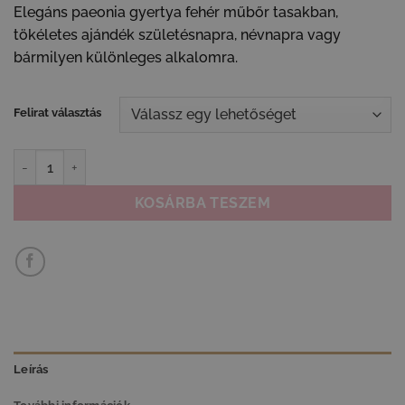
Elegáns paeonia gyertya fehér műbőr tasakban,
tökéletes ajándék születésnapra, névnapra vagy
bármilyen különleges alkalomra.
Felirat választás
Paeonia gyertya fehér műbőr tasakban - elegáns ajándék mennyi
KOSÁRBA TESZEM
Leírás