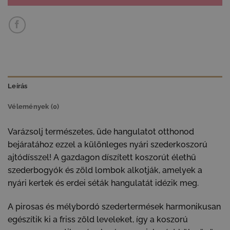
Leírás
Vélemények (0)
Varázsolj természetes, üde hangulatot otthonod
bejáratához ezzel a különleges nyári szederkoszorú
ajtódísszel! A gazdagon díszített koszorút élethű
szederbogyók és zöld lombok alkotják, amelyek a
nyári kertek és erdei séták hangulatát idézik meg.
A pirosas és mélybordó szedertermések harmonikusan
egészítik ki a friss zöld leveleket, így a koszorú