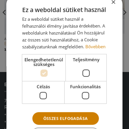
×
Ez a weboldal sütiket használ
Ez a weboldal sütiket használ a
felhasználói élmény javítása érdekében. A
weboldalunk használatával Ön hozzájárul
GYORS NÉZET
GYORS NÉZET
az összes süti használatához, a Cookie
ÁLTALÁNOS LAKÁSDEKORÁCIÓ
LAKÁSDEKORÁCIÓ
Ajtódísz – színes ammóbium
Eukaliptusz koszorú
szabályzatunknak megfelelően.
Bővebben
koszorú
18 500
Ft
29 900
Ft
Elengedhetetlenül
Teljesítmény
szükséges
ELÉRHETŐSÉGEINK
Célzás
Funkcionalitás
7900, Szigetvár
Radován tér 4.
+36 20 966 3426
ÖSSZES ELFOGADÁSA
+36 30 261 0308
vintagedekoracio@gmail.com