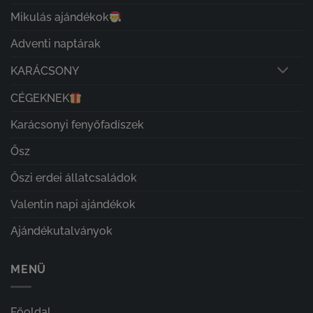
Mikulás ajándékok
Adventi naptárak
KARÁCSONY
CÉGEKNEK
Karácsonyi fenyőfadíszek
Ősz
Őszi erdei állatcsaládok
Valentin napi ajándékok
Ajándékutalványok
MENÜ
Főoldal