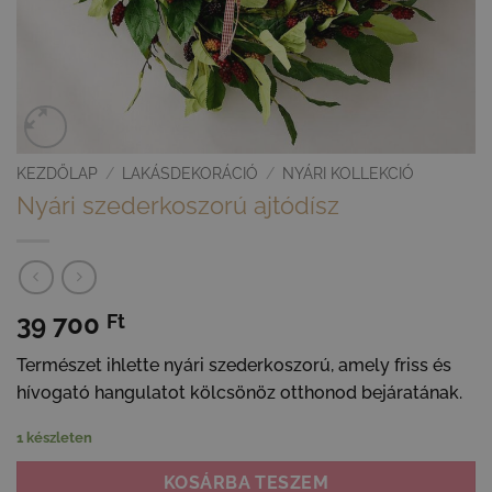
KEZDŐLAP
/
LAKÁSDEKORÁCIÓ
/
NYÁRI KOLLEKCIÓ
Nyári szederkoszorú ajtódísz
39 700
Ft
Természet ihlette nyári szederkoszorú, amely friss és
hívogató hangulatot kölcsönöz otthonod bejáratának.
1 készleten
KOSÁRBA TESZEM