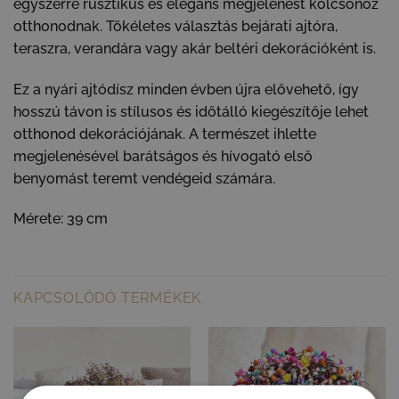
egyszerre rusztikus és elegáns megjelenést kölcsönöz
otthonodnak. Tökéletes választás bejárati ajtóra,
teraszra, verandára vagy akár beltéri dekorációként is.
Ez a nyári ajtódísz minden évben újra elővehető, így
hosszú távon is stílusos és időtálló kiegészítője lehet
otthonod dekorációjának. A természet ihlette
megjelenésével barátságos és hívogató első
benyomást teremt vendégeid számára.
Mérete: 39 cm
KAPCSOLÓDÓ TERMÉKEK