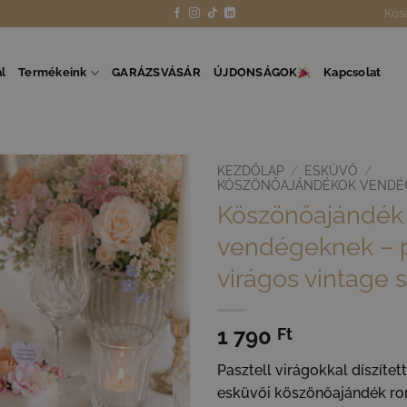
Kos
l
Termékeink
GARÁZSVÁSÁR
ÚJDONSÁGOK
Kapcsolat
KEZDŐLAP
/
ESKÜVŐ
/
KÖSZÖNŐAJÁNDÉKOK VENDÉ
Köszönőajándék
vendégeknek – p
virágos vintage s
1 790
Ft
Pasztell virágokkal díszített
esküvői köszönőajándék ro