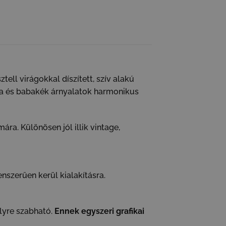
ll virágokkal díszített, szív alakú
rga és babakék árnyalatok harmonikus
a. Különösen jól illik vintage,
nszerűen kerül kialakításra.
élyre szabható.
Ennek egyszeri grafikai