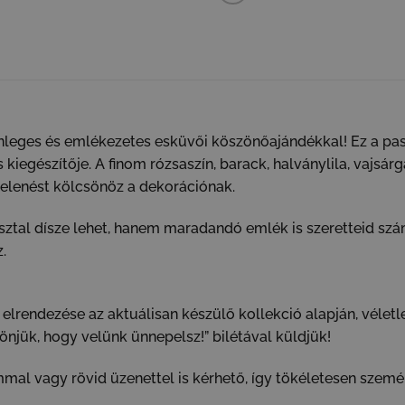
eges és emlékezetes esküvői köszönőajándékkal! Ez a paszte
kiegészítője. A finom rózsaszín, barack, halványlila, vajsá
elenést kölcsönöz a dekorációnak.
al dísze lehet, hanem maradandó emlék is szeretteid számár
.
elrendezése az aktuálisan készülő kollekció alapján, véletle
njük, hogy velünk ünnepelsz!” bilétával küldjük!
ummal vagy rövid üzenettel is kérhető, így tökéletesen szem