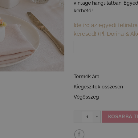
vintage hangulatban. Egyedi 
kérhető!
Ide írd az egyedi felirat
kérésed! (Pl. Dorina & Ák
Termék ára
Kiegészítők összesen
Végösszeg
Köszönőajándék vendégeknek - p
KOSÁRBA T