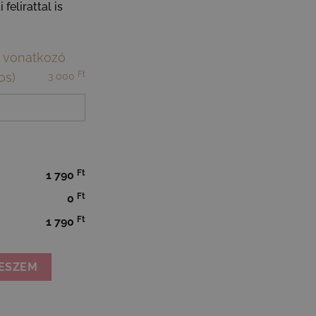
felirattal is
ra vonatkozó
Ft
os)
3 000
Ft
1 790
Ft
0
Ft
1 790
asztell virágos vintage szív mennyiség
ESZEM