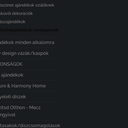
öszönet ajándékok szülőknek
sküvői dekorációk
ászajándékok
öszönőajándékok vendégeknek
ndékok minden alkalomra
 design vázák/kaspók
DONSÁGOK
i ajándékok
ure & Harmony Home
eleti díszek
zítsd Otthon - Mecz
ngyivel
ztasakok/díszcsomagolások