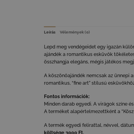
Leírás
Vélemények (0)
Lepd meg vendégeidet egy igazán különl
ajándék a romantikus esküvők tökéletes 
összhangja elegáns, mégis játékos megj
A köszönőajándék nemcsak az ünnepi aszt
romantikus, “fine art” stílusú esküvőkhöz
Fontos információk:
Minden darab egyedi. A virágok színe és 
A terméket alapértelmezettként a “Köszö
A termék egyedi felirattal, névvel, dát
költsége 3000 Ft.