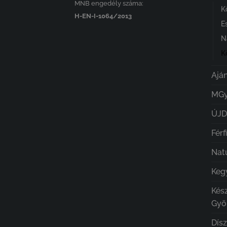
MNB engedély száma:
K
H-EN-I-1064/2013
E
N
K
Ajá
MGy
ÚJ
Férf
Nat
Kegy
Kés
Gyö
Dís