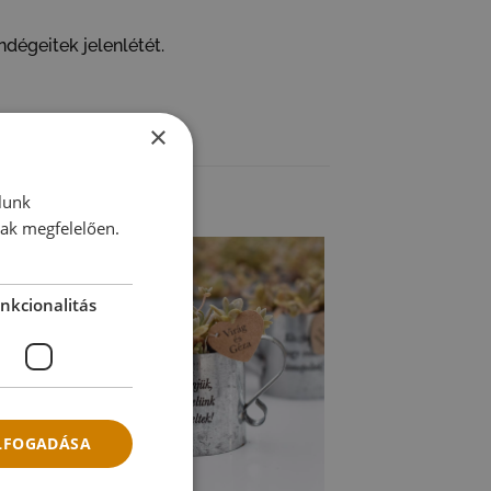
dégeitek jelenlétét.
×
lunk
nak megfelelően.
nkcionalitás
ELFOGADÁSA