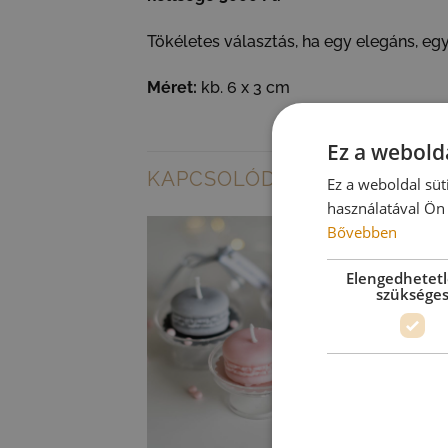
Tökéletes választás, ha egy elegáns, eg
Méret:
kb. 6 x 3 cm
Ez a webolda
KAPCSOLÓDÓ TERMÉKEK
Ez a weboldal süt
használatával Ön 
Bővebben
Elengedhetet
szüksége