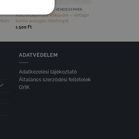
KÖSZÖNŐAJÁNDÉKOK VENDÉGEKNEK
l
Köszönőajándék esküvőre – vintage
ozban
kanna pozsgás növénnyel
1 500
Ft
ADATVÉDELEM
Adatkezelési tájékoztató
Általános szerződési feltételek
GYIK