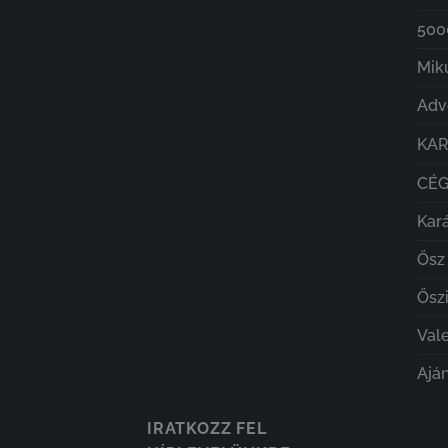
5000
Mik
Adv
KA
CÉ
Kar
Ősz
Őszi
Val
Ajá
IRATKOZZ FEL