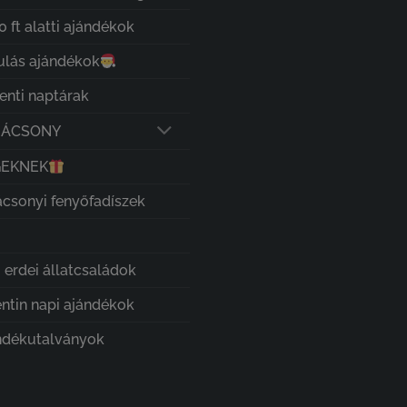
 ft alatti ajándékok
ulás ajándékok
enti naptárak
RÁCSONY
GEKNEK
ácsonyi fenyőfadíszek
 erdei állatcsaládok
entin napi ajándékok
ndékutalványok