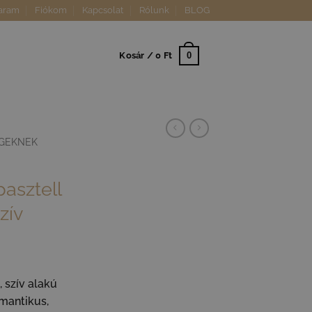
aram
Fiókom
Kapcsolat
Rólunk
BLOG
0
Kosár /
0
Ft
GEKNEK
asztell
zív
, szív alakú
mantikus,