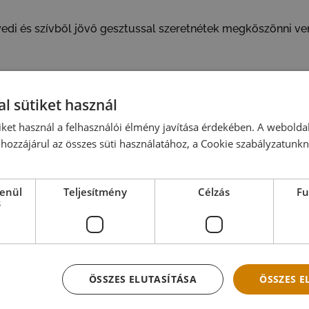
yedi és szívből jövő gesztussal szeretnétek megköszönni ven
l sütiket használ
iket használ a felhasználói élmény javítása érdekében. A webolda
hozzájárul az összes süti használatához, a Cookie szabályzatunk
lenül
Teljesítmény
Célzás
Fu
s
ÖSSZES ELUTASÍTÁSA
ÖSSZES 