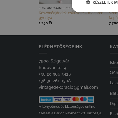
RÉSZLETEK M
KÖSZÖNŐAJÁNDÉKOK VENDÉGEKNEK
ESKÜ
yedi só- és
Köszönőajándék esküvőre – macaron
Szem
bozban
gyertya
fa pá
1 250
Ft
7 70
ELÉRHETŐSÉGEINK
KAT
7900, Szigetvár
Isk
Radován tér 4.
GA
+36 20 966 3426
+36 30 261 0308
Lak
vintagedekoracio@gmail.com
Bal
Dip
A kényelmes és biztonságos online
fizetést a Barion Payment Zrt. biztosítja.
Esk