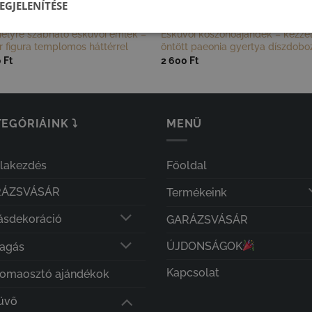
EGJELENÍTÉSE
VŐ
KÖSZÖNŐAJÁNDÉKOK VENDÉGEKNEK
élyre szabható esküvői emlék –
Esküvői köszönőajándék – kézze
r figura templomos háttérrel
öntött paeonia gyertya díszdob
0
Ft
2 600
Ft
EGÓRIÁINK ⤵
MENÜ
olakezdés
Főoldal
RÁZSVÁSÁR
Termékeink
ásdekoráció
GARÁZSVÁSÁR
ÚJDONSÁGOK
lagás
Kapcsolat
lomaosztó ajándékok
üvő