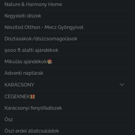
Nature & Harmony Home
Kegyeleti díszek
Készítsd Otthon - Mecz Gyöngyivel
Dísztasakok/díszcsomagolások
5000 ft alatti ajándékok
Mikulás ajándékok
Adventi naptárak
KARÁCSONY
CÉGEKNEK
Karácsonyi fenyőfadíszek
Ősz
Őszi erdei állatcsaládok