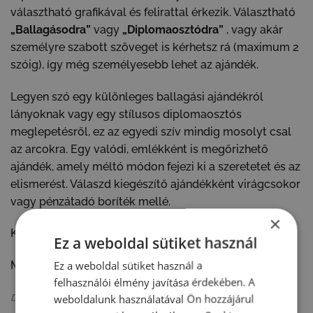
választható grafikával és felirattal érkezik. Választható
„Ballagásodra”
vagy
„Diplomaosztódra”
, vagy akár
személyre szabott szöveget is kérhetsz rá (maximum 2
szóig), így még személyesebb lehet az ajándék.
Legyen szó egy különleges ballagási ajándékról
lányoknak vagy egy stílusos diplomaosztós
meglepetésről, ez az egyedi szív mindig mosolyt csal
az arcokra. Egy valódi, emlékként is megőrizhető
ajándék, amely méltó módon fejezi ki a szeretetet és az
elismerést. Válaszd kiegészítő ajándékként virágcsokor
vagy pénzátadó boríték mellé.
×
Kérhető egyedi felirattal (max. 2 szó)
Ez a weboldal sütiket használ
Ez a weboldal sütiket használ a
Mérete: 11x11x4 cm.
felhasználói élmény javítása érdekében. A
weboldalunk használatával Ön hozzájárul
Dobozaink sérülteket foglalkoztató üzemben készülnek.