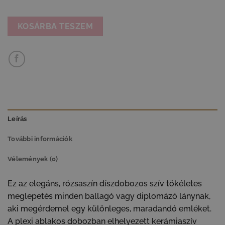
KOSÁRBA TESZEM
Leírás
További információk
Vélemények (0)
Ez az elegáns, rózsaszín díszdobozos szív tökéletes
meglepetés minden ballagó vagy diplomázó lánynak,
aki megérdemel egy különleges, maradandó emléket.
A plexi ablakos dobozban elhelyezett kerámiaszív