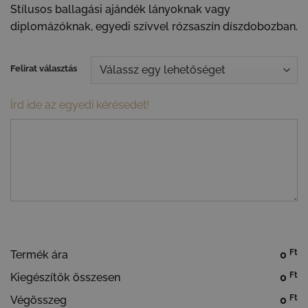
Stílusos ballagási ajándék lányoknak vagy
diplomázóknak, egyedi szívvel rózsaszín díszdobozban.
Felirat választás
Írd ide az egyedi kérésedet!
Ft
Termék ára
0
Ft
Kiegészítők összesen
0
Ft
Végösszeg
0