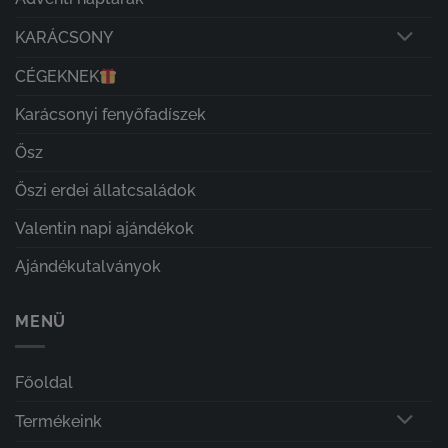
KARÁCSONY
CÉGEKNEK
Karácsonyi fenyőfadíszek
Ősz
Őszi erdei állatcsaládok
Valentin napi ajándékok
Ajándékutalványok
MENÜ
Főoldal
Termékeink