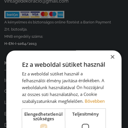
vintagedekoracio@gmail.com
A kényelmes és biztonságos online fizetést a Barion Payment
Zrt. biztosítja.
MNB engedély száma:
H-EN-I-1064/2013
×
Ez a weboldal sütiket használ
KATEGÓRIÁINK ⤵
Ez a weboldal sütiket használ a
felhasználói élmény javítása érdekében. A
Iskolakezdés
weboldalunk használatával Ön hozzájárul
GARÁZSVÁSÁR
az összes süti használatához, a Cookie
szabályzatunknak megfelelően.
Bővebben
Lakásdekoráció
Elengedhetetlenül
Teljesítmény
Ballagás
szükséges
Diplomaosztó ajándékok