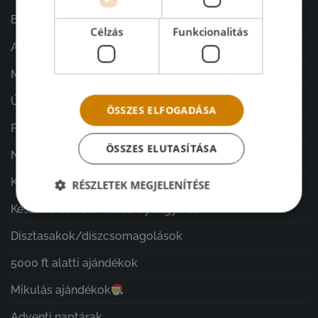
Esküvő
Célzás
Funkcionalitás
Ajándékok minden alkalomra
MGy design vázák/kaspók
ÚJDONSÁGOK
ÖSSZES ELFOGADÁSA
Férfi ajándékok
ÖSSZES ELUTASÍTÁSA
Nature & Harmony Home
Kegyeleti díszek
RÉSZLETEK MEGJELENÍTÉSE
Készítsd Otthon - Mecz Gyöngyivel
Dísztasakok/díszcsomagolások
5000 ft alatti ajándékok
Mikulás ajándékok
Adventi naptárak