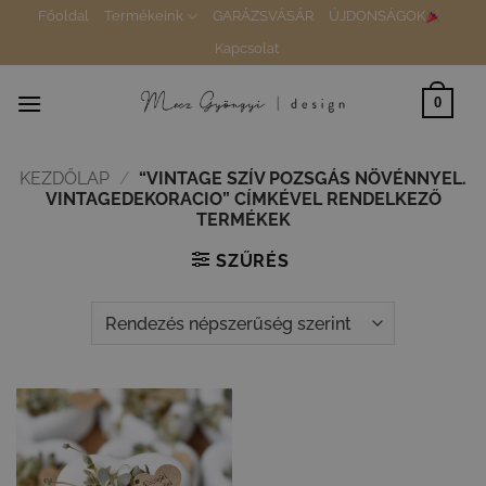
Skip
Főoldal
Termékeink
GARÁZSVÁSÁR
ÚJDONSÁGOK
to
Kapcsolat
content
0
KEZDŐLAP
/
“VINTAGE SZÍV POZSGÁS NÖVÉNNYEL.
VINTAGEDEKORACIO” CÍMKÉVEL RENDELKEZŐ
TERMÉKEK
SZŰRÉS