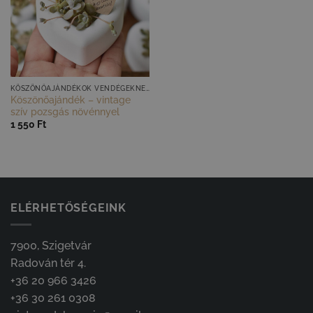
GYORS NÉZET
KÖSZÖNŐAJÁNDÉKOK VENDÉGEKNEK
Köszönőajándék – vintage
szív pozsgás növénnyel
1 550
Ft
ELÉRHETŐSÉGEINK
7900, Szigetvár
Radován tér 4.
+36 20 966 3426
+36 30 261 0308