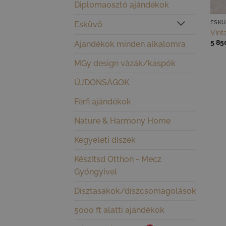
Diplomaosztó ajándékok
ESK
Esküvő
Vint
5 85
Ajándékok minden alkalomra
MGy design vázák/kaspók
ÚJDONSÁGOK
Férfi ajándékok
Nature & Harmony Home
Kegyeleti díszek
Készítsd Otthon - Mecz
Gyöngyivel
Dísztasakok/díszcsomagolások
5000 ft alatti ajándékok