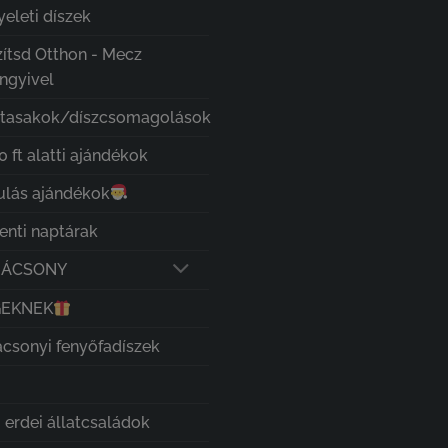
eleti díszek
zítsd Otthon - Mecz
ngyivel
ztasakok/díszcsomagolások
 ft alatti ajándékok
ulás ajándékok
enti naptárak
RÁCSONY
GEKNEK
ácsonyi fenyőfadíszek
 erdei állatcsaládok