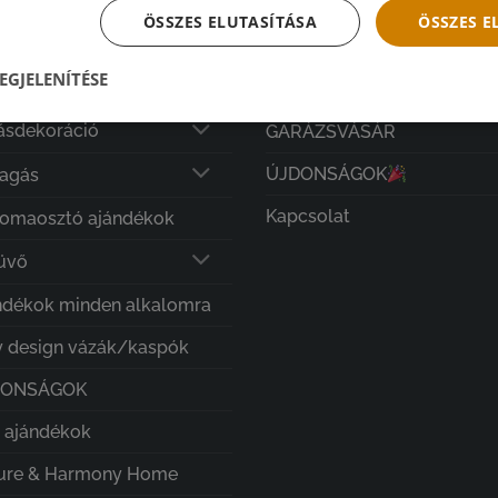
ÖSSZES ELUTASÍTÁSA
ÖSSZES 
olakezdés
Főoldal
EGJELENÍTÉSE
RÁZSVÁSÁR
Termékeink
ásdekoráció
GARÁZSVÁSÁR
ÚJDONSÁGOK
lagás
Kapcsolat
lomaosztó ajándékok
üvő
ndékok minden alkalomra
 design vázák/kaspók
DONSÁGOK
i ajándékok
ure & Harmony Home