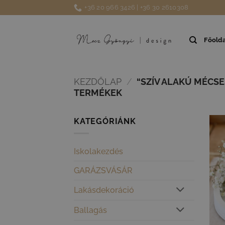
Skip
+36 20 966 3426 | +36 30 2610308
to
content
Főolda
KEZDŐLAP
/
“SZÍV ALAKÚ MÉCS
TERMÉKEK
KATEGÓRIÁNK
Iskolakezdés
GARÁZSVÁSÁR
Lakásdekoráció
Ballagás