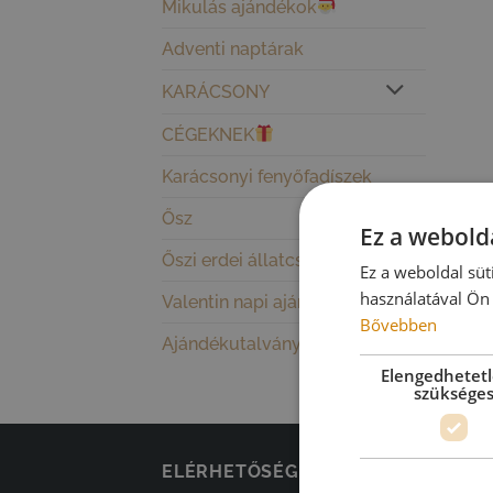
Mikulás ajándékok
Adventi naptárak
KARÁCSONY
CÉGEKNEK
Karácsonyi fenyőfadíszek
Ősz
Ez a webolda
Őszi erdei állatcsaládok
Ez a weboldal süt
használatával Ön 
Valentin napi ajándékok
Bővebben
Ajándékutalványok
Elengedhetet
szüksége
ELÉRHETŐSÉGEINK
KAT