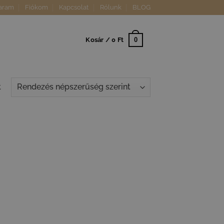
aram
Fiókom
Kapcsolat
Rólunk
BLOG
0
Kosár /
0
Ft
t