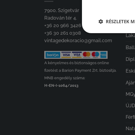
7900, Szigetvár
Isk
Radován tér 4.
RÉSZLETEK M
GA
+36 20 966 3426
+36 30 261 0308
Lak
vintagedekoracio@gmail.com
Bal
Dip
A kényelmes és biztonságos online
fizetést a Barion Payment Zrt. biztosítja.
Esk
MNB engedély száma:
Ajá
H-EN-I-1064/2013
MGy
ÚJ
Férf
Nat