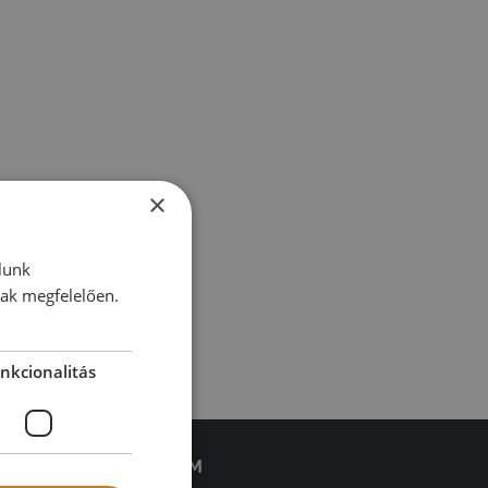
×
lunk
nak megfelelően.
nkcionalitás
ADATVÉDELEM