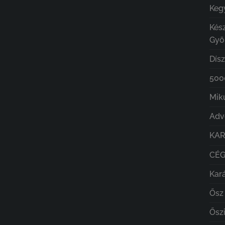
Kegy
Kés
Gyö
Dís
5000
Mik
Adv
KA
CÉ
Kar
Ősz
Őszi