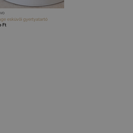
ÜVŐ
age esküvői gyertyatartó
0
Ft