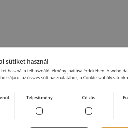
l sütiket használ
iket használ a felhasználói élmény javítása érdekében. A webolda
hozzájárul az összes süti használatához, a Cookie szabályzatunk
lenül
Teljesítmény
Célzás
Fu
s
EGÓRIÁINK ⤵
MENÜ