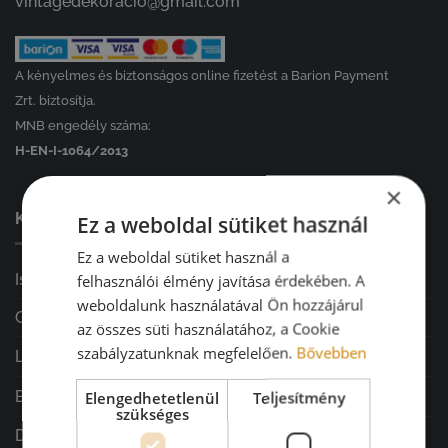
vintagedekoracio@gmail.com
A kényelmes és biztonságos online fizetést a Barion Payment
Zrt. biztosítja.
MNB engedély száma:
H-EN-I-1064/2013
×
KATEGÓRIÁINK ⤵
Ez a weboldal sütiket használ
Ez a weboldal sütiket használ a
Iskolakezdés
felhasználói élmény javítása érdekében. A
weboldalunk használatával Ön hozzájárul
GARÁZSVÁSÁR
az összes süti használatához, a Cookie
szabályzatunknak megfelelően.
Bővebben
Lakásdekoráció
Ballagás
Elengedhetetlenül
Teljesítmény
szükséges
Diplomaosztó ajándékok