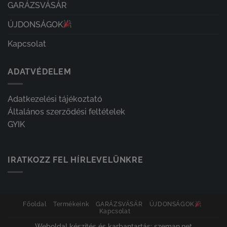
GARÁZSVÁSÁR
ÚJDONSÁGOK
Kapcsolat
ADATVÉDELEM
Adatkezelési tájékoztató
Általános szerződési feltételek
GYIK
IRATKOZZ FEL HÍRLEVELÜNKRE
Főoldal
Termékeink
GARÁZSVÁSÁR
ÚJDONSÁGOK
Kapcsolat
Weboldal készítés és karbantartás: szeman.net