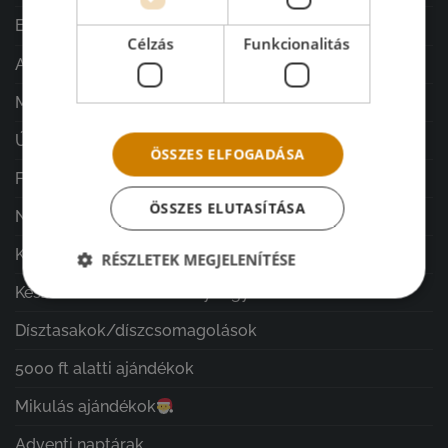
Esküvő
Célzás
Funkcionalitás
Ajándékok minden alkalomra
MGy design vázák/kaspók
ÚJDONSÁGOK
ÖSSZES ELFOGADÁSA
Férfi ajándékok
ÖSSZES ELUTASÍTÁSA
Nature & Harmony Home
Kegyeleti díszek
RÉSZLETEK MEGJELENÍTÉSE
Készítsd Otthon - Mecz Gyöngyivel
Dísztasakok/díszcsomagolások
5000 ft alatti ajándékok
Mikulás ajándékok
Adventi naptárak