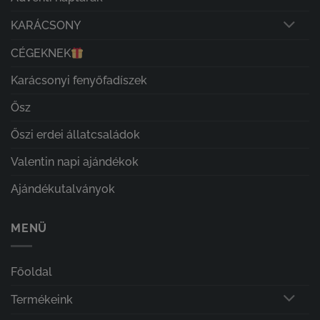
KARÁCSONY
CÉGEKNEK
Karácsonyi fenyőfadíszek
Ősz
Őszi erdei állatcsaládok
Valentin napi ajándékok
Ajándékutalványok
MENÜ
Főoldal
Termékeink