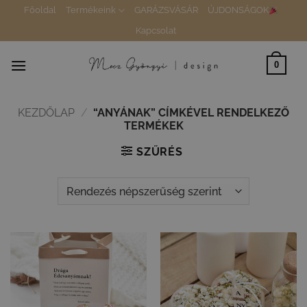
Skip
Főoldal
Termékeink
GARÁZSVÁSÁR
ÚJDONSÁGOK
to
Kapcsolat
content
0
KEZDŐLAP
/
“ANYÁNAK” CÍMKÉVEL RENDELKEZŐ
TERMÉKEK
SZŰRÉS