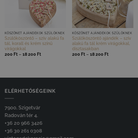
GYORS NÉZET
GYORS NÉZET
KÖSZÖNET AJÁNDÉKOK SZÜLŐKNEK
KÖSZÖNET AJÁNDÉKOK SZÜLŐKNEK
Szülőköszöntő – szív alakú fa
Szülőköszöntő ajándék – szív
tál, korall és krém színű
alakú fa tál krém virágokkal,
virágokkal
dísztasakban
Ártartomány:
Ártartomány:
200
Ft
–
18 200
Ft
200
Ft
–
18 200
Ft
200 Ft
200 Ft
-
-
18
18
200 Ft
200 Ft
ELÉRHETŐSÉGEINK
7900, Szigetvár
Radován tér 4.
+36 20 966 3426
+36 30 261 0308