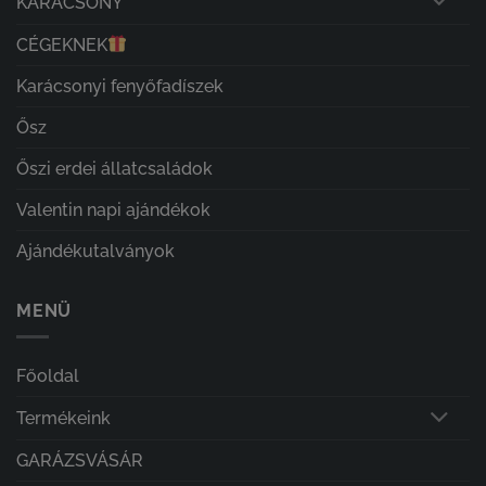
KARÁCSONY
CÉGEKNEK
Karácsonyi fenyőfadíszek
Ősz
Őszi erdei állatcsaládok
Valentin napi ajándékok
Ajándékutalványok
MENÜ
Főoldal
Termékeink
GARÁZSVÁSÁR