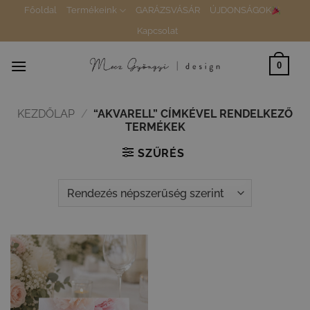
Skip
Főoldal
Termékeink
GARÁZSVÁSÁR
ÚJDONSÁGOK
to
Kapcsolat
content
0
KEZDŐLAP
/
“AKVARELL” CÍMKÉVEL RENDELKEZŐ
TERMÉKEK
SZŰRÉS