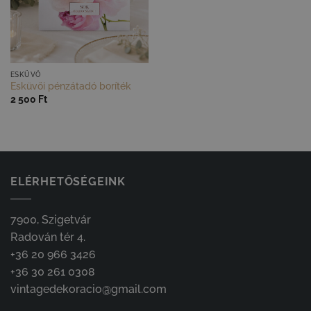
GYORS NÉZET
ESKÜVŐ
Esküvői pénzátadó boríték
2 500
Ft
ELÉRHETŐSÉGEINK
7900, Szigetvár
Radován tér 4.
+36 20 966 3426
+36 30 261 0308
vintagedekoracio@gmail.com