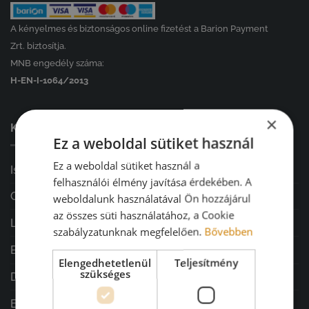
A kényelmes és biztonságos online fizetést a Barion Payment
Zrt. biztosítja.
MNB engedély száma:
H-EN-I-1064/2013
×
KATEGÓRIÁINK ⤵
Ez a weboldal sütiket használ
Ez a weboldal sütiket használ a
Iskolakezdés
felhasználói élmény javítása érdekében. A
GARÁZSVÁSÁR
weboldalunk használatával Ön hozzájárul
az összes süti használatához, a Cookie
Lakásdekoráció
szabályzatunknak megfelelően.
Bővebben
Ballagás
Elengedhetetlenül
Teljesítmény
szükséges
Diplomaosztó ajándékok
Esküvő