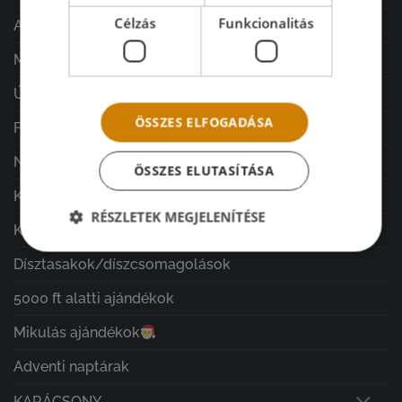
Célzás
Funkcionalitás
Ajándékok minden alkalomra
MGy design vázák/kaspók
ÚJDONSÁGOK
ÖSSZES ELFOGADÁSA
Férfi ajándékok
Nature & Harmony Home
ÖSSZES ELUTASÍTÁSA
Kegyeleti díszek
RÉSZLETEK MEGJELENÍTÉSE
Készítsd Otthon - Mecz Gyöngyivel
Dísztasakok/díszcsomagolások
5000 ft alatti ajándékok
Mikulás ajándékok
Adventi naptárak
KARÁCSONY