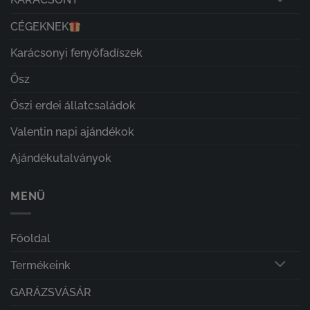
CÉGEKNEK
Karácsonyi fenyőfadíszek
Ősz
Őszi erdei állatcsaládok
Valentin napi ajándékok
Ajándékutalványok
MENÜ
Főoldal
Termékeink
GARÁZSVÁSÁR