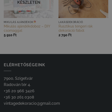
KÉSZLETEN
GYORS NÉZET
GYORS NÉZET
MIKULÁS AJÁNDÉKOK
LAKÁSDEKORÁCIÓ
Mikulás ajándékdoboz – DIY
Rusztikus tengeri rák
csomaggal
dekoráció fából
5 910
Ft
2 790
Ft
ELÉRHETŐSÉGEINK
7900, Szigetvár
Radován tér 4.
+36 20 966 3426
+36 30 261 0308
vintagedekoracio@gmail.com