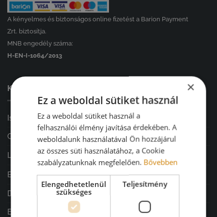
A kényelmes és biztonságos online fizetést a Barion Payment
Zrt. biztosítja.
MNB engedély száma:
H-EN-I-1064/2013
×
KATEGÓRIÁINK ⤵
Ez a weboldal sütiket használ
Ez a weboldal sütiket használ a
Iskolakezdés
felhasználói élmény javítása érdekében. A
GARÁZSVÁSÁR
weboldalunk használatával Ön hozzájárul
az összes süti használatához, a Cookie
Lakásdekoráció
szabályzatunknak megfelelően.
Bővebben
Ballagás
Elengedhetetlenül
Teljesítmény
szükséges
Diplomaosztó ajándékok
Esküvő