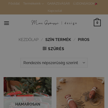
Skip
Főoldal
Termékeink
GARÁZSVÁSÁR
ÚJDONSÁGOK
to
Kapcsolat
content
0
KEZDŐLAP
/
SZÍN TERMÉK
/
PIROS
SZŰRÉS
HAMAROSAN